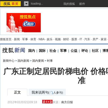
loading...
我的搜狐
邮件
搜狐首页
-
新闻
-
军事
-
体育
-
NBA
-
娱乐
-
视频
-
财经
-
股票
-
IT
-
汽车
-
房产
-
家居
国内
|
国际
|
社会
|
军事
|
公益
|
评论
|
社区
|
博
新闻中心
>
国内新闻
>
国内要闻
>
时事
广东正制定居民阶梯电价 价格
准
正文
我来说两句
(
人参与)
2012年03月02日09:18
来源：
南方日报