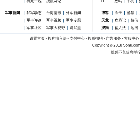
|
有此一说
|
搜狐网论
IT
|
数码
|
手机
|
军事新闻
|
我军动态
|
台海情报
|
外军新闻
博客
|
圈子
|
邮箱
|
|
军事评论
|
军事视频
|
军事专题
天龙
|
鹿鼎记
|
短信
|
军事社区
|
军事大视野
|
讲武堂
搜狗
|
输入法
|
地图
设置首页
-
搜狗输入法
-
支付中心
-
搜狐招聘
-
广告服务
-
客服中心
Copyright
©
2018 Sohu.com 
搜狐不良信息举