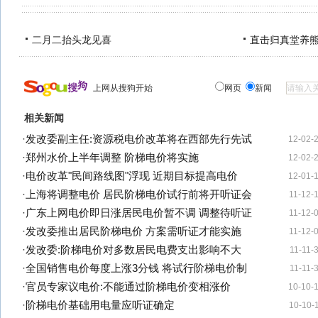
二月二抬头龙见喜
直击归真堂养
上网从搜狗开始
网页
新闻
相关新闻
·
发改委副主任:资源税电价改革将在西部先行先试
12-02-
·
郑州水价上半年调整 阶梯电价将实施
12-02-
·
电价改革"民间路线图"浮现 近期目标提高电价
12-01-
·
上海将调整电价 居民阶梯电价试行前将开听证会
11-12-
·
广东上网电价即日涨居民电价暂不调 调整待听证
11-12-
·
发改委推出居民阶梯电价 方案需听证才能实施
11-12-
·
发改委:阶梯电价对多数居民电费支出影响不大
11-11-
·
全国销售电价每度上涨3分钱 将试行阶梯电价制
11-11-
·
官员专家议电价:不能通过阶梯电价变相涨价
10-10-
·
阶梯电价基础用电量应听证确定
10-10-