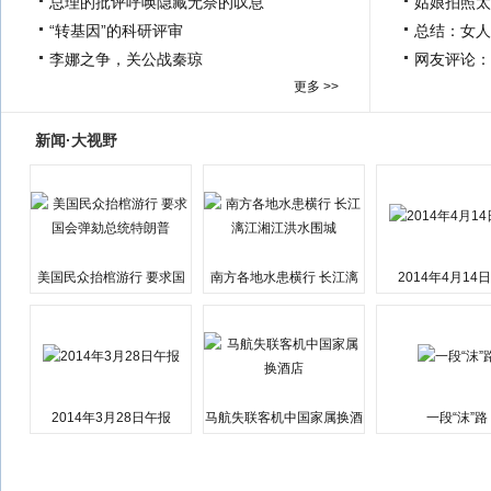
总理的批评呼唤隐藏无奈的叹息
姑娘拍照太
“转基因”的科研评审
总结：女人
李娜之争，关公战秦琼
网友评论：
更多 >>
新闻·大视野
美国民众抬棺游行 要求国
南方各地水患横行 长江漓
2014年4月14
会弹劾总统特朗普
江湘江洪水围城
2014年3月28日午报
马航失联客机中国家属换酒
一段“沫”路
店