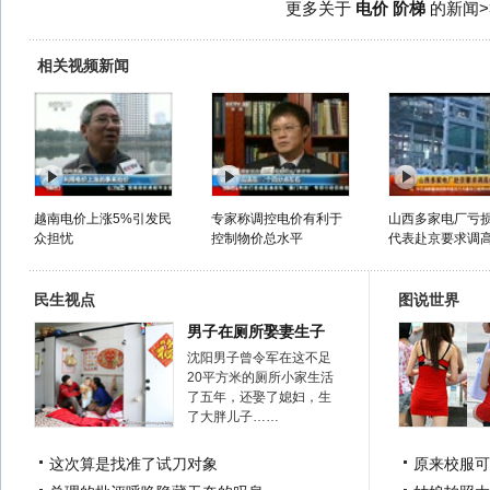
更多关于
电价 阶梯
的新闻>
相关视频新闻
越南电价上涨5%引发民
专家称调控电价有利于
山西多家电厂亏
众担忧
控制物价总水平
代表赴京要求调
民生视点
图说世界
男子在厕所娶妻生子
沈阳男子曾令军在这不足
20平方米的厕所小家生活
了五年，还娶了媳妇，生
了大胖儿子……
这次算是找准了试刀对象
原来校服可