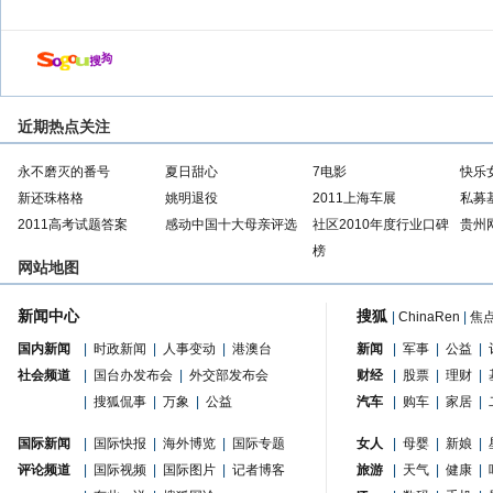
近期热点关注
永不磨灭的番号
夏日甜心
7电影
快乐
新还珠格格
姚明退役
2011上海车展
私募
2011高考试题答案
感动中国十大母亲评选
社区2010年度行业口碑
贵州
榜
网站地图
新闻中心
搜狐
|
ChinaRen
|
焦
国内新闻
|
时政新闻
|
人事变动
|
港澳台
新闻
|
军事
|
公益
|
社会频道
|
国台办发布会
|
外交部发布会
财经
|
股票
|
理财
|
|
搜狐侃事
|
万象
|
公益
汽车
|
购车
|
家居
|
国际新闻
|
国际快报
|
海外博览
|
国际专题
女人
|
母婴
|
新娘
|
评论频道
|
国际视频
|
国际图片
|
记者博客
旅游
|
天气
|
健康
|