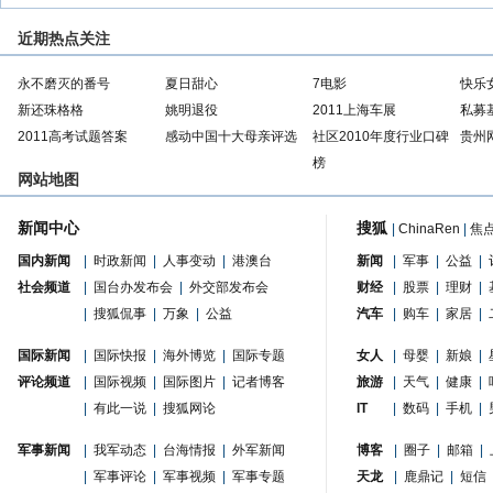
近期热点关注
永不磨灭的番号
夏日甜心
7电影
快乐
新还珠格格
姚明退役
2011上海车展
私募
2011高考试题答案
感动中国十大母亲评选
社区2010年度行业口碑
贵州
榜
网站地图
新闻中心
搜狐
|
ChinaRen
|
焦
国内新闻
|
时政新闻
|
人事变动
|
港澳台
新闻
|
军事
|
公益
|
社会频道
|
国台办发布会
|
外交部发布会
财经
|
股票
|
理财
|
|
搜狐侃事
|
万象
|
公益
汽车
|
购车
|
家居
|
国际新闻
|
国际快报
|
海外博览
|
国际专题
女人
|
母婴
|
新娘
|
评论频道
|
国际视频
|
国际图片
|
记者博客
旅游
|
天气
|
健康
|
|
有此一说
|
搜狐网论
IT
|
数码
|
手机
|
军事新闻
|
我军动态
|
台海情报
|
外军新闻
博客
|
圈子
|
邮箱
|
|
军事评论
|
军事视频
|
军事专题
天龙
|
鹿鼎记
|
短信