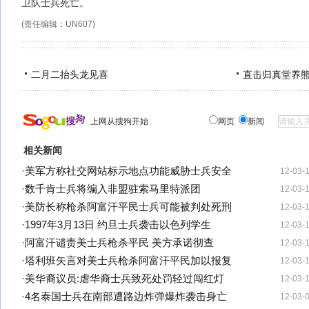
卫队士兵死亡。
(责任编辑：UN607)
二月二抬头龙见喜
直击归真堂养
上网从搜狗开始
网页
新闻
相关新闻
·
美军方称社交网站标示地点功能威胁士兵安全
12-03-
·
数千肯士兵将编入非盟驻索马里特派团
12-03-
·
美防长称枪杀阿富汗平民士兵可能被判处死刑
12-03-
·
1997年3月13日 约旦士兵袭击以色列学生
12-03-
·
阿富汗谴责美士兵枪杀平民 美方承诺彻查
12-03-
·
塔利班矢言对美士兵枪杀阿富汗平民加以报复
12-03-
·
美华裔议员:虐华裔士兵致死处罚轻过闯红灯
12-03-
·
4名泰国士兵在南部遭路边炸弹爆炸袭击身亡
12-03-