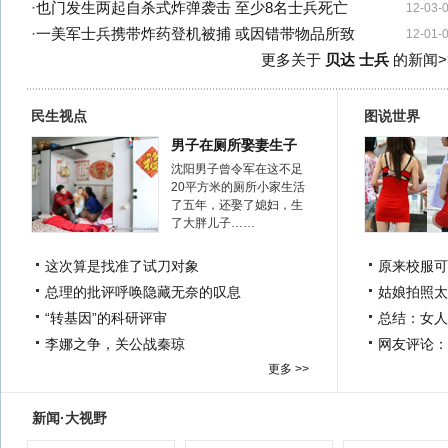
·
也门发生两起自杀式炸弹袭击 至少8名士兵死亡
12-03-
·
一美军士兵携带炸药登机被捕 或因错带物品所致
12-01-
更多关于
贝达 士兵
的新闻>
民生视点
图说世界
男子在厕所娶妻生子
沈阳男子曾令军在这不足
20平方米的厕所小家生活
了五年，还娶了媳妇，生
了大胖儿子……
这次算是找准了试刀对象
原来校服可
总理的批评呼唤隐藏无奈的叹息
姑娘拍照太
“转基因”的科研评审
总结：女人
李娜之争，关公战秦琼
网友评论：
更多 >>
新闻·大视野