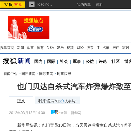
loading...
我的搜狐
邮件
搜狐首页
-
新闻
-
军事
-
体育
-
NBA
-
娱乐
-
视频
-
财经
-
股票
-
IT
-
汽车
-
房产
-
家居
国内
|
国际
|
社会
|
军事
|
公益
|
评论
|
社区
|
博
新闻中心
>
国际新闻
>
国际要闻
>
时事快报
也门贝达自杀式汽车炸弹爆炸致至
正文
我来说两句
(
人参与)
2012年03月13日14:30
来源：
新华网
新华网快讯：也门官员13日说，当天贝达省发生自杀式汽车炸弹