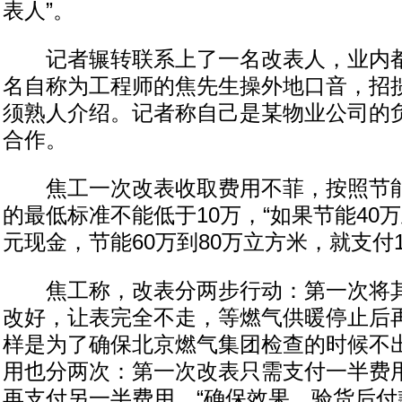
表人”。
记者辗转联系上了一名改表人，业内都称
名自称为工程师的焦先生操外地口音，招
须熟人介绍。记者称自己是某物业公司的
合作。
焦工一次改表收取费用不菲，按照节能
的最低标准不能低于10万，“如果节能40
元现金，节能60万到80万立方米，就支付1
焦工称，改表分两步行动：第一次将其
改好，让表完全不走，等燃气供暖停止后再
样是为了确保北京燃气集团检查的时候不出
用也分两次：第一次改表只需支付一半费
再支付另一半费用，“确保效果，验货后付