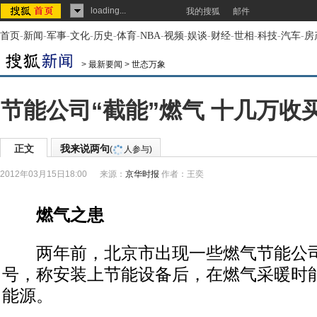
loading...
我的搜狐
邮件
首页
-
新闻
-
军事
-
文化
-
历史
-
体育
-
NBA
-
视频
-
娱谈
-
财经
-
世相
-
科技
-
汽车
-
房
>
最新要闻
>
世态万象
节能公司“截能”燃气 十几万收
正文
我来说两句
(
人参与)
2012年03月15日18:00
来源：
京华时报
作者：王奕
燃气之患
两年前，北京市出现一些燃气节能公司，
号，称安装上节能设备后，在燃气采暖时能
能源。