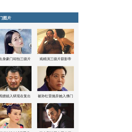
门图片
出身豪门却拍三级片
戏精演三级片获影帝
因嫖娼入狱现在复出
被孙红雷抛弃她入佛门