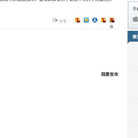
手
[保
分享：
存
到
微
博
客]
我要发布
iPh