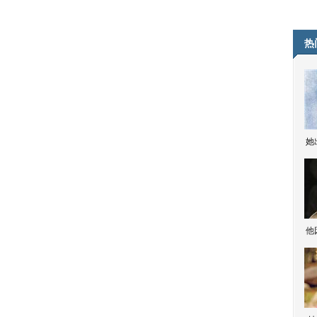
热
她
他