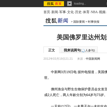
loading...
首页
-
新闻
-
军事
-
文化
-
历史
-
体育
-
NBA
-
视频
-
>
国际要闻
>
时事快报
美国佛罗里达州划
正文
我来说两句
(
人参与)
2012年03月19日21:21
来源：
中国新闻网
中新网3月19日电 据外电报道，美国
世。
佛州渔业与野生生物保护委员会女发言人希尔
成2人死亡，两人年龄分别为64岁与73岁
一天前(17日)，一名男子与一名妇女