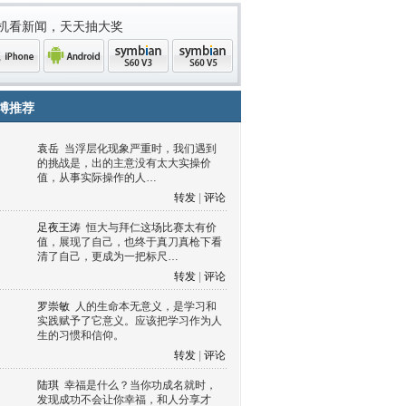
机看新闻，天天抽大奖
博推荐
袁岳
当浮层化现象严重时，我们遇到
的挑战是，出的主意没有太大实操价
值，从事实际操作的人…
转发
|
评论
足夜王涛
恒大与拜仁这场比赛太有价
值，展现了自己，也终于真刀真枪下看
清了自己，更成为一把标尺…
one
Android
symbian
symbian
转发
|
评论
罗崇敏
人的生命本无意义，是学习和
实践赋予了它意义。应该把学习作为人
生的习惯和信仰。
转发
|
评论
陆琪
幸福是什么？当你功成名就时，
发现成功不会让你幸福，和人分享才