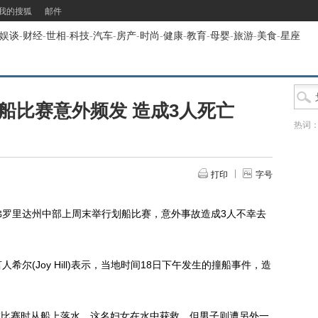
我的搜狐
邮件
娱谈
-
财经
-
世相
-
科技
-
汽车
-
房产
-
时尚
-
健康
-
教育
-
母婴
-
旅游
-
美食
-
星座
船比赛意外频发 造成3人死亡
热词
打印
字号
佛罗里达州中部上周末举行划船比赛，意外事故造成3人不幸去
(Joy Hill)表示，当地时间18日下午发生的撞船事件，造
。
在比赛时从船上落水。这名妇女在水中获救，但男子则遭另外一