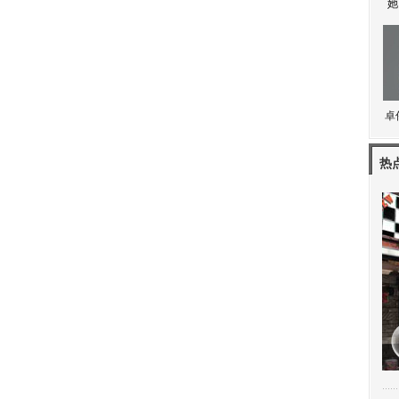
她
卓
热