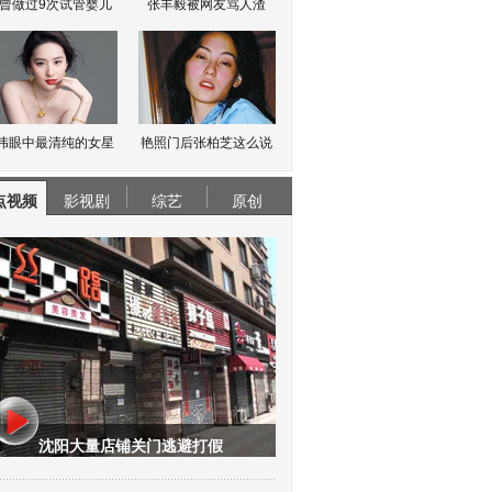
曾做过9次试管婴儿
张丰毅被网友骂人渣
伟眼中最清纯的女星
艳照门后张柏芝这么说
点视频
影视剧
综艺
原创
沈阳大量店铺关门逃避打假