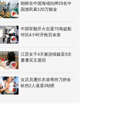
朝鲜在中国海域扣押29名中
国渔民索120万赎金
中国军舰开火击退70海盗船
对抗4小时开枪百余发
江苏女子4天被连续贩卖3次
屡遭买主退回
女店员遭扒衣凌辱持刀拼命
砍伤2人逼退3劫匪