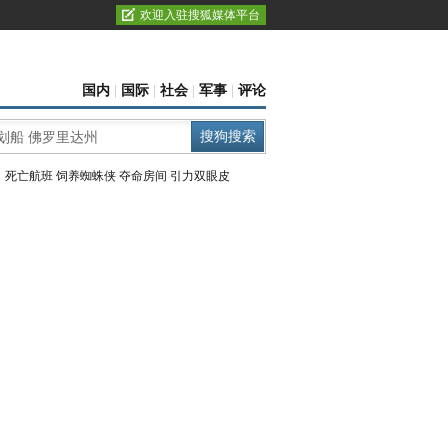
欢迎入驻搜狐媒体平台
国内
|
国际
|
社会
|
军事
|
评论
：
死亡航班
饲养蜘蛛侠
夺命房间
引力双眼皮