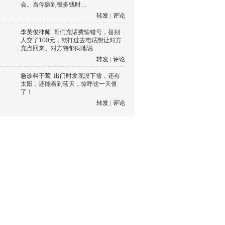
会。当你赚到很多钱时…
转发
|
评论
李英俊律师
哥们充话费输错号，替别
人交了100元，就打过去电话想让对方
充点回来。对方特郁闷地说…
转发
|
评论
急诊科于莺
出门时发现没下雪，还有
太阳，还能看到蓝天，惊呼这一天值
了！
转发
|
评论
s60 V3
s60 V5