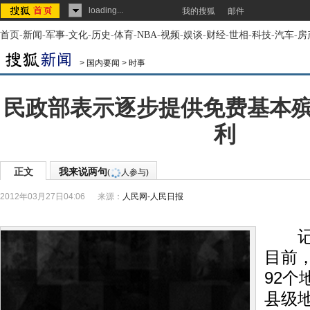
loading...
我的搜狐
邮件
首页
-
新闻
-
军事
-
文化
-
历史
-
体育
-
NBA
-
视频
-
娱谈
-
财经
-
世相
-
科技
-
汽车
-
房
>
国内要闻
>
时事
民政部表示逐步提供免费基本
利
正文
我来说两句
(
人参与)
2012年03月27日04:06
来源：
人民网-人民日报
记者
目前
92个
县级