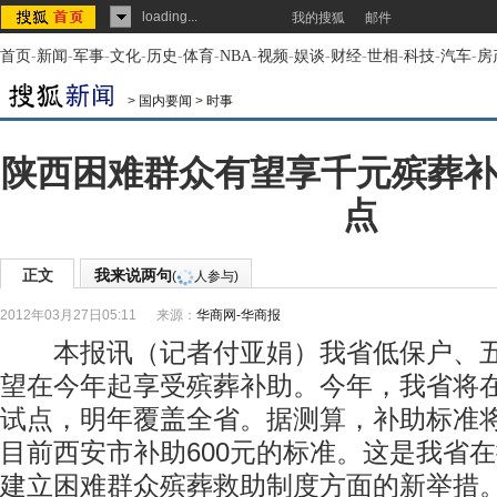
loading...
我的搜狐
邮件
首页
-
新闻
-
军事
-
文化
-
历史
-
体育
-
NBA
-
视频
-
娱谈
-
财经
-
世相
-
科技
-
汽车
-
房
>
国内要闻
>
时事
陕西困难群众有望享千元殡葬补
点
正文
我来说两句
(
人参与)
2012年03月27日05:11
来源：
华商网-华商报
本报讯（记者付亚娟）我省低保户、五
望在今年起享受殡葬补助。今年，我省将
试点，明年覆盖全省。据测算，补助标准将
目前西安市补助600元的标准。这是我省
建立困难群众殡葬救助制度方面的新举措