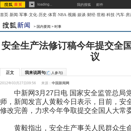
loading...
我的搜狐
邮件
首页
-
新闻
-
军事
-
文化
-
历史
-
体育
-
NBA
-
视频
-
娱谈
-
财经
-
世相
-
科技
-
汽车
-
房
>
国内要闻
>
时事
安全生产法修订稿今年提交全
议
正文
我来说两句
(
人参与)
2012年03月27日09:56
来源：
中国新闻网
中新网3月27日电 国家安全监管总局
师，新闻发言人黄毅今日表示，目前，安
修改完善，力求今年争取提交全国人大常
黄毅指出，安全生产事关人民群众生命