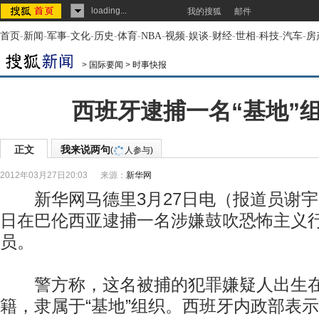
loading...
我的搜狐
邮件
首页
-
新闻
-
军事
-
文化
-
历史
-
体育
-
NBA
-
视频
-
娱谈
-
财经
-
世相
-
科技
-
汽车
-
房
>
国际要闻
>
时事快报
西班牙逮捕一名“基地”
正文
我来说两句
(
人参与)
2012年03月27日20:03
来源：
新华网
新华网马德里3月27日电（报道员谢宇
日在巴伦西亚逮捕一名涉嫌鼓吹恐怖主义行
员。
警方称，这名被捕的犯罪嫌疑人出生在
籍，隶属于“基地”组织。西班牙内政部表