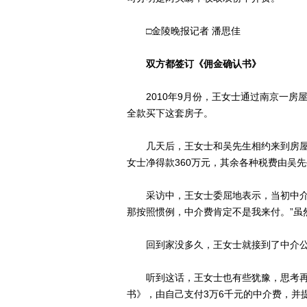
□金陵晚报记者 潘思佳
双方都签订《佣金确认书》
2010年9月份，王女士通过南京一房
全款买下这套房子。
几天后，王女士和吴先生相约来到房屋
女士净得款360万元，其余各种税费由吴
采访中，王女士委屈地表示，当初中介公
那按照惯例，中介费肯定不是我来付。”虽
回到家没多久，王女士就接到了中介公
听到这话，王女士也有些犹豫，思考再
书》，由自己支付3万6千元的中介费，并