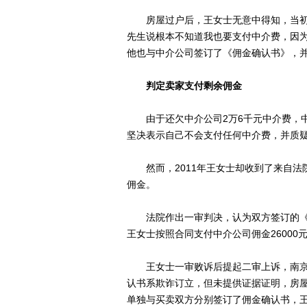
房屋过户后，王女士无意中得知，当初对
先生说根本不知道我也要支付中介费，因
他也与中介公司签订了《佣金确认书》，并
判定卖家支付剩余佣金
由于还欠中介公司2万6千元中介费，中
坚决表示自己不会支付任何中介费，并质
然而，2011年王女士却收到了来自法
佣金。
法院作出一审判决，认为双方签订的《
王女士按照合同支付中介公司佣金26000
王女士一审败诉后提起二审上诉，南京
认书系欺诈订立，但未提供证据证明，房
单独与买卖双方分别签订了佣金确认书，