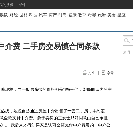
我的搜狐
邮件
娱谈
-
财经
-
世相
-
科技
-
汽车
-
房产
-
时尚
-
健康
-
教育
-
母婴
-
旅游
-
美食
-
星座
中介费 二手房交易慎合同条款
热词
打印
字号
现象，而一般房东报的价格都是“净得价”，即民间认为的中
。
热线，她说自己通过房屋中介出售了一套二手房，本约定
愿意全款支付中介费。急于卖房的王女士只好同意由自己承担一
》。“我后来才得知买家是认可全额支付中介费用的，中介公