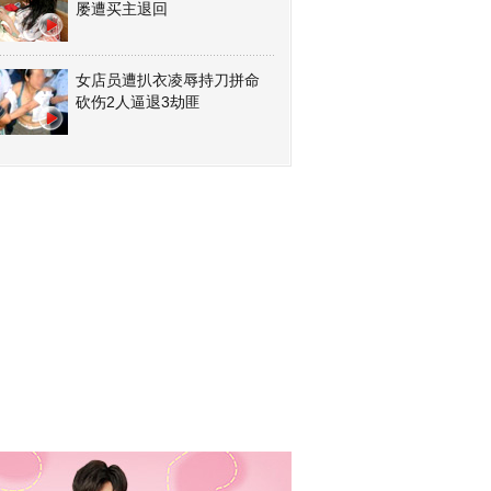
屡遭买主退回
女店员遭扒衣凌辱持刀拼命
砍伤2人逼退3劫匪