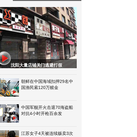
沈阳大量店铺关门逃避打假
朝鲜在中国海域扣押29名中
国渔民索120万赎金
中国军舰开火击退70海盗船
对抗4小时开枪百余发
江苏女子4天被连续贩卖3次