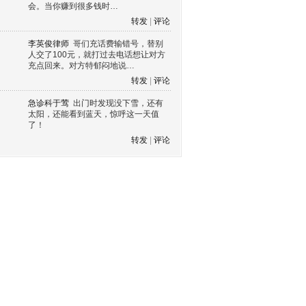
会。当你赚到很多钱时…
转发
|
评论
李英俊律师
哥们充话费输错号，替别
人交了100元，就打过去电话想让对方
充点回来。对方特郁闷地说…
转发
|
评论
急诊科于莺
出门时发现没下雪，还有
太阳，还能看到蓝天，惊呼这一天值
了！
转发
|
评论
s60 V3
s60 V5