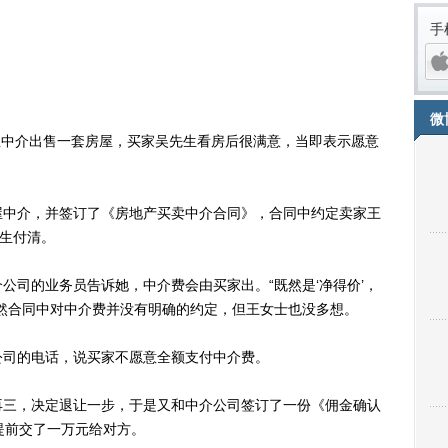
手
微
屋中介出售一套房屋，买家吴先生看房后很满意，当即表示愿意
中介，并签订了《房地产买卖中介合同》，合同中约定卖家王
先生付清。
司的业务员告诉她，中介费会由买家出。“既然是‘净得价’，
iPh
然合同中对中介费并没有明确的约定，但王女士也没多想。
司的电话，说买家不愿意全额支付中介费。
三，决定退让一步，于是又和中介公司签订了一份《佣金确认
提前交了一万元给对方。