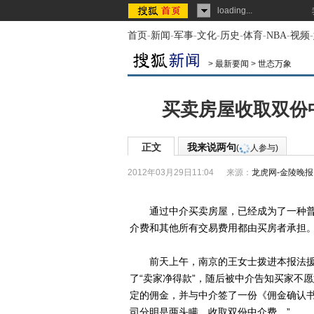
loading...
首页
-
新闻
-
军事
-
文化
-
历史
-
体育
-
NBA
-
视频
-
>
最新要闻
>
世态万象
买卖房屋收取双份
正文
我来说两句
(
人参与)
2012年03月29日11:04
来源：
龙虎网-金陵晚报
通过中介买卖房屋，已经成为了一种普遍
介费和其他所有交易费用都由买房者承担
前天上午，南京的王女士拨进本报法援
了“卖家净得款”，随后被中介告知买家不
定的佣金，并与中介签了一份《佣金确认书
司分明是两头瞒，收取双份中介费。”