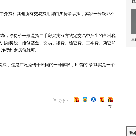
她
中介费和其他所有交易费用都由买房者承担，卖家一分钱都不
释，净得价一般是指二手房买卖双方约定交易中产生的各种税
卓
费用如契税、维修基金、交易手续费、验证费、工本费、新证印
方净得约定房价就可。
法，这是广泛流传于民间的一种解释，所谓的‘净’其实是一个
[保
分享：
存
到
博
客]
热