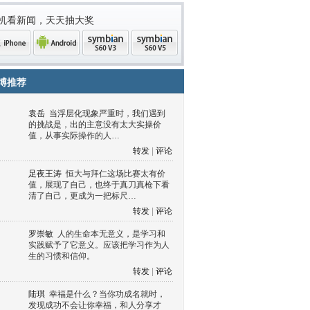
机看新闻，天天抽大奖
博推荐
袁岳
当浮层化现象严重时，我们遇到
的挑战是，出的主意没有太大实操价
值，从事实际操作的人…
转发
|
评论
足夜王涛
恒大与拜仁这场比赛太有价
值，展现了自己，也终于真刀真枪下看
清了自己，更成为一把标尺…
one
Android
symbian
symbian
转发
|
评论
罗崇敏
人的生命本无意义，是学习和
实践赋予了它意义。应该把学习作为人
生的习惯和信仰。
转发
|
评论
陆琪
幸福是什么？当你功成名就时，
发现成功不会让你幸福，和人分享才