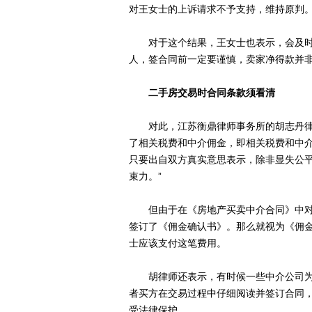
对王女士的上诉请求不予支持，维持原判
对于这个结果，王女士也表示，会及时付
人，签合同前一定要谨慎，卖家净得款并非都是
二手房交易时合同条款须看清
对此，江苏衡鼎律师事务所的胡志丹律师认
了相关税费和中介佣金，即相关税费和中
只要出自双方真实意思表示，除非显失公
束力。”
但由于在《房地产买卖中介合同》中对
签订了《佣金确认书》。那么就视为《佣
士应该支付这笔费用。
胡律师还表示，有时候一些中介公司为了
者买方在交易过程中仔细阅读并签订合同
受法律保护。