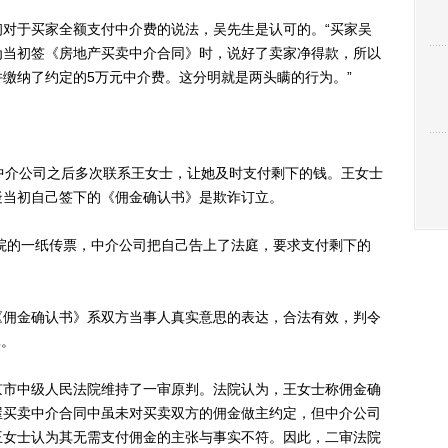
于买家全额支付中介费的说法，吴先生是认可的。“买家吴
为当初签《房地产买卖中介合同》时，说好了卖家净得款，所以
缴纳了约定的5万元中介费。这分明就是两头瞒的行为。”
介公司之后多次联系王女士，让她及时支付剩下的钱。王女士
疑当初自己签下的《佣金确认书》是欺诈订立。
院的一纸传票，中介公司把自己告上了法庭，要求支付剩下的
佣金确认书》系双方当事人真实意思的表达，合法有效，判令
元。
市中级人民法院维持了一审原判。法院认为，王女士称佣金确
屋买卖中介合同中虽未对买卖双方的佣金做主约定，但中介公司
王女士认为其无需支付佣金的主张与事实不符。因此，二审法院