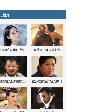
门图片
出身豪门却拍三级片
戏精演三级片获影帝
因嫖娼入狱现在复出
被孙红雷抛弃她入佛门