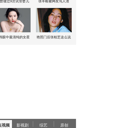
曾做过9次试管婴儿
张丰毅被网友骂人渣
伟眼中最清纯的女星
艳照门后张柏芝这么说
点视频
影视剧
综艺
原创