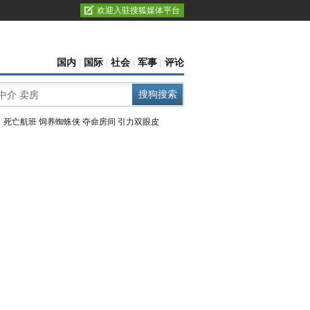
欢迎入驻搜狐媒体平台
国内
|
国际
|
社会
|
军事
|
评论
：
死亡航班
饲养蜘蛛侠
夺命房间
引力双眼皮