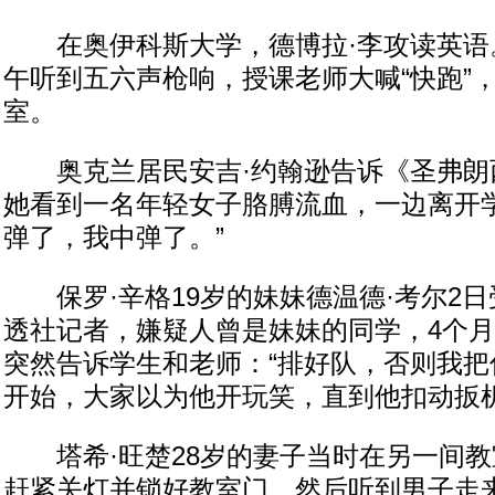
在奥伊科斯大学，德博拉·李攻读英语
午听到五六声枪响，授课老师大喊“快跑”
室。
奥克兰居民安吉·约翰逊告诉《圣弗朗
她看到一名年轻女子胳膊流血，一边离开学
弹了，我中弹了。”
保罗·辛格19岁的妹妹德温德·考尔2日
透社记者，嫌疑人曾是妹妹的同学，4个
突然告诉学生和老师：“排好队，否则我把
开始，大家以为他开玩笑，直到他扣动扳
塔希·旺楚28岁的妻子当时在另一间教
赶紧关灯并锁好教室门，然后听到男子走