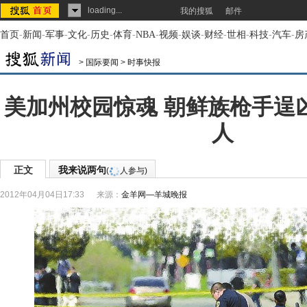
loading...
我的搜狐
邮件
首页
-
新闻
-
军事
-
文化
-
历史
-
体育
-
NBA
-
视频
-
娱谈
-
财经
-
世相
-
科技
-
汽车
-
房
>
国际要闻
>
时事快报
美加州校园惊魂 朝鲜族枪手逞凶
人
正文
我来说两句
(
人参与)
2012年04月04日17:33
来源：
金羊网—羊城晚报