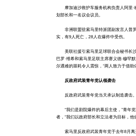
摩加迪沙救护车服务机构负责人阿里·穆
划部长和一名议会议员。
非洲联盟驻索马里特派团副发言人普罗斯
实，有9人死亡，28人在爆炸中受伤。
美联社援引索马里足球联合会秘书长沙菲
巴罗·维希和索马里足联主席赛义德·穆罕
尔遇难的噩耗令人震惊，“两人致力于借助
反政府武装青年党认领袭击
反政府武装青年党当天承认制造袭击
“我们是剧院爆炸的幕后主使，”青年党军
者，“我们以政府部长和立法者为目标，他
索马里反政府武装青年党于去年8月离开