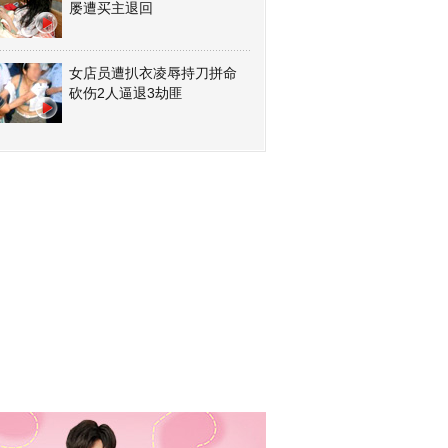
屡遭买主退回
女店员遭扒衣凌辱持刀拼命
砍伤2人逼退3劫匪