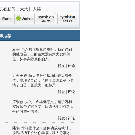
机看新闻，天天抽大奖
博推荐
袁岳
当浮层化现象严重时，我们遇到
的挑战是，出的主意没有太大实操价
值，从事实际操作的人…
转发
|
评论
足夜王涛
恒大与拜仁这场比赛太有价
值，展现了自己，也终于真刀真枪下看
清了自己，更成为一把标尺…
one
Android
symbian
symbian
转发
|
评论
罗崇敏
人的生命本无意义，是学习和
实践赋予了它意义。应该把学习作为人
生的习惯和信仰。
转发
|
评论
陆琪
幸福是什么？当你功成名就时，
发现成功不会让你幸福，和人分享才