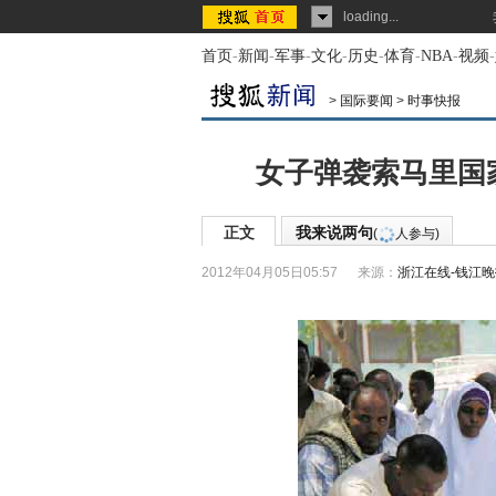
loading...
首页
-
新闻
-
军事
-
文化
-
历史
-
体育
-
NBA
-
视频
-
>
国际要闻
>
时事快报
女子弹袭索马里国
正文
我来说两句
(
人参与)
2012年04月05日05:57
来源：
浙江在线-钱江晚