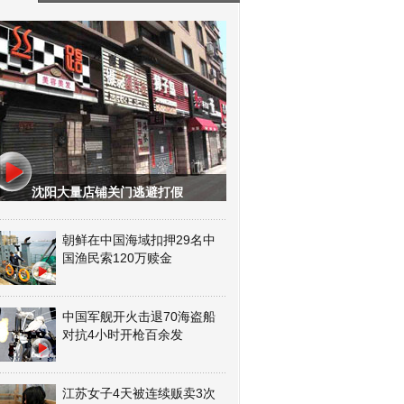
沈阳大量店铺关门逃避打假
朝鲜在中国海域扣押29名中
国渔民索120万赎金
中国军舰开火击退70海盗船
对抗4小时开枪百余发
江苏女子4天被连续贩卖3次