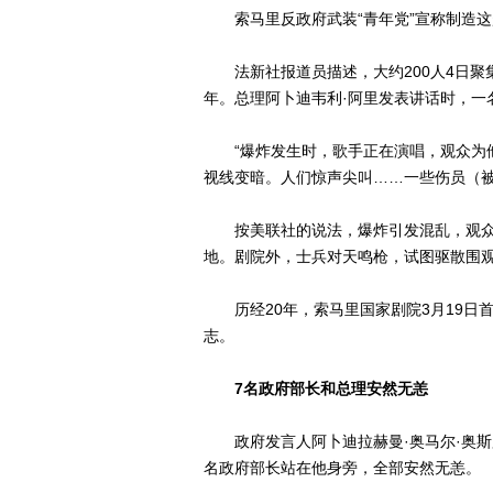
索马里反政府武装“青年党”宣称制造这
法新社报道员描述，大约200人4日聚
年。总理阿卜迪韦利·阿里发表讲话时，一
“爆炸发生时，歌手正在演唱，观众为他们
视线变暗。人们惊声尖叫……一些伤员（被
按美联社的说法，爆炸引发混乱，观众
地。剧院外，士兵对天鸣枪，试图驱散围
历经20年，索马里国家剧院3月19日
志。
7名政府部长和总理安然无恙
政府发言人阿卜迪拉赫曼·奥马尔·奥斯
名政府部长站在他身旁，全部安然无恙。