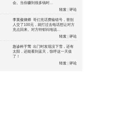
会。当你赚到很多钱时…
转发
|
评论
李英俊律师
哥们充话费输错号，替别
人交了100元，就打过去电话想让对方
充点回来。对方特郁闷地说…
转发
|
评论
急诊科于莺
出门时发现没下雪，还有
太阳，还能看到蓝天，惊呼这一天值
了！
转发
|
评论
s60 V3
s60 V5