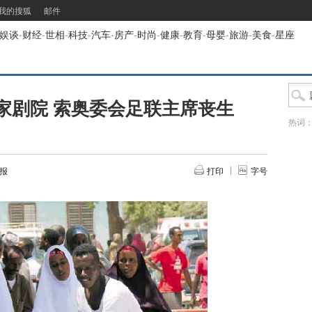
我的搜狐
邮件
娱谈
-
财经
-
世相
-
科技
-
汽车
-
房产
-
时尚
-
健康
-
教育
-
母婴
-
旅游
-
美食
-
星座
家剧院 索奥委会足联主席丧生
热词
报
打印
字号