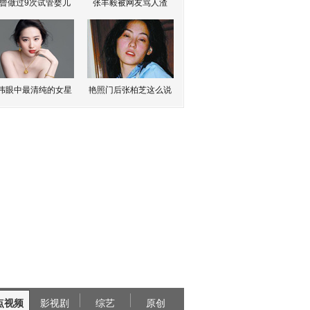
曾做过9次试管婴儿
张丰毅被网友骂人渣
伟眼中最清纯的女星
艳照门后张柏芝这么说
点视频
影视剧
综艺
原创