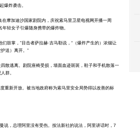
起爆炸袭击。
集在摩加迪沙国家剧院内，庆祝索马里卫星电视网开播一周
名年轻女子引爆随身携带的爆炸物。
鼓掌，”目击者萨拉赫·吉马勒说，“（爆炸产生的）浓烟让
护送）离开。”
四散逃离。剧院座椅受损，墙面血迹斑斑，鞋子和手机散落一
观人群。
首度重新开放。被当地政府称为索马里安全局势得以改善的标
曼说，总理阿里没有受伤。按法新社的说法，阿里讲话时，7