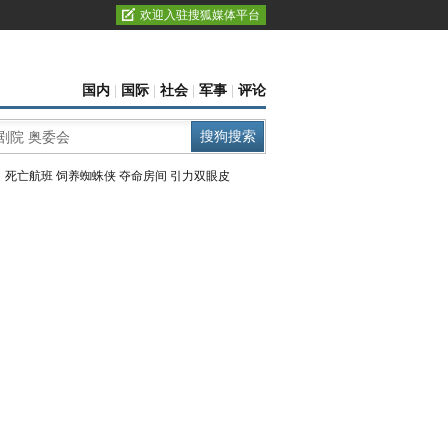
欢迎入驻搜狐媒体平台
国内
|
国际
|
社会
|
军事
|
评论
：
死亡航班
饲养蜘蛛侠
夺命房间
引力双眼皮