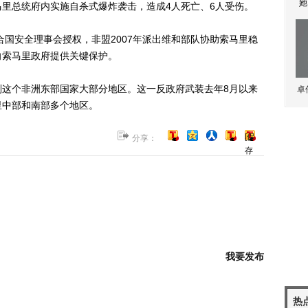
她
索马里总统府内实施自杀式爆炸袭击，造成4人死亡、6人受伤。
国安全理事会授权，非盟2007年派出维和部队协助索马里稳
向索马里政府提供关键保护。
个非洲东部国家大部分地区。这一反政府武装去年8月以来
卓
里中部和南部多个地区。
[保
分享：
存
到
博
客]
我要发布
热