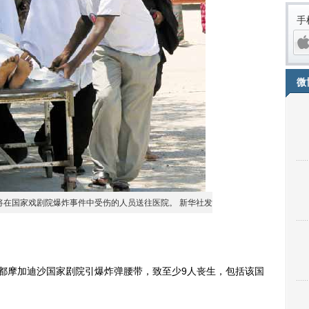
手
微
iPh
将在国家戏剧院爆炸事件中受伤的人员送往医院。 新华社发
摩加迪沙国家剧院引爆炸弹腰带，致至少9人丧生，包括该国
。