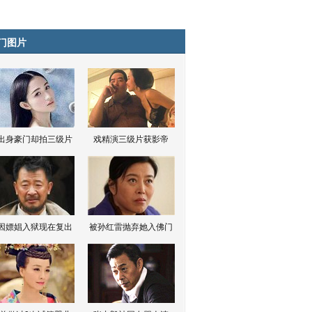
门图片
出身豪门却拍三级片
戏精演三级片获影帝
因嫖娼入狱现在复出
被孙红雷抛弃她入佛门