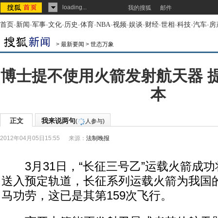
loading...
我的搜狐
邮件
首页
-
新闻
-
军事
-
文化
-
历史
-
体育
-
NBA
-
视频
-
娱谈
-
财经
-
世相
-
科技
-
汽车
-
房
>
最新要闻
>
世态万象
博士提不使用火箭发射航天器 
本
正文
我来说两句
(
人参与)
2012年04月05日15:55
来源：
法制晚报
3月31日，“长征三号乙”运载火箭成功
送入预定轨道，长征系列运载火箭为我国
马功劳，这已是其第159次飞行。