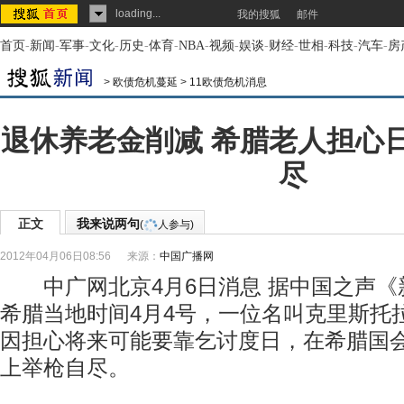
loading...
我的搜狐
邮件
首页
-
新闻
-
军事
-
文化
-
历史
-
体育
-
NBA
-
视频
-
娱谈
-
财经
-
世相
-
科技
-
汽车
-
房
>
欧债危机蔓延
>
11欧债危机消息
退休养老金削减 希腊老人担心
尽
正文
我来说两句
(
人参与)
2012年04月06日08:56
来源：
中国广播网
中广网北京4月6日消息 据中国之声《
希腊当地时间4月4号，一位名叫克里斯托
因担心将来可能要靠乞讨度日，在希腊国
上举枪自尽。