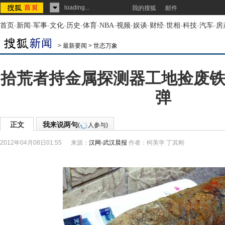
loading...
我的搜狐
邮件
首页
-
新闻
-
军事
-
文化
-
历史
-
体育
-
NBA
-
视频
-
娱谈
-
财经
-
世相
-
科技
-
汽车
-
房
>
最新要闻
>
世态万象
拾荒者持金属探测器工地捡废铁
弹
正文
我来说两句
(
人参与)
2012年04月08日01:55
来源：
汉网-武汉晨报
作者：柯美学 丁其刚