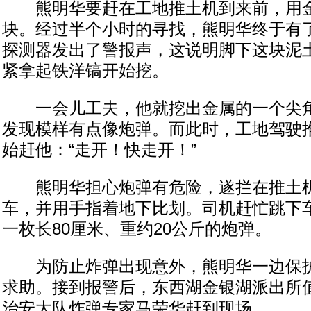
熊明华要赶在工地推土机到来前，用金
块。经过半个小时的寻找，熊明华终于有
探测器发出了警报声，这说明脚下这块泥
紧拿起铁洋镐开始挖。
一会儿工夫，他就挖出金属的一个尖角
发现模样有点像炮弹。而此时，工地驾驶
始赶他：“走开！快走开！”
熊明华担心炮弹有危险，遂拦在推土机
车，并用手指着地下比划。司机赶忙跳下
一枚长80厘米、重约20公斤的炮弹。
为防止炸弹出现意外，熊明华一边保护
求助。接到报警后，东西湖金银湖派出所
治安大队炸弹专家马荣华赶到现场。