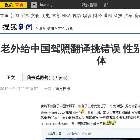
loading...
我的搜狐
邮件
首页
-
新闻
-
军事
-
文化
-
历史
-
体育
-
NBA
-
视频
-
娱谈
-
财经
-
世相
-
科技
-
汽车
-
房
>
最新要闻
>
世态万象
老外给中国驾照翻译挑错误 性
体
正文
我来说两句
(
人参与)
2012年04月11日10:57
来源：
南方日报