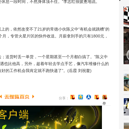
要休息一段时间，不然身体顶不住。”李志红很疲惫地说。
上的，依然改变不了21岁的常德小伙陈义中“有机会就跳槽”的
个月，专管火星片区的快件收送。月薪拿到手的只有1800元，
；送货时丢一单货，一个星期甚至一个月都白搞了。”陈义中
遇也比他高，另外，趁着年轻去学点手艺，像汽车维修什么的
好的工作机会我肯定就不跑快递了”。(岳霞 刘祝鳌)
[保
分享：
存
到
博
客]