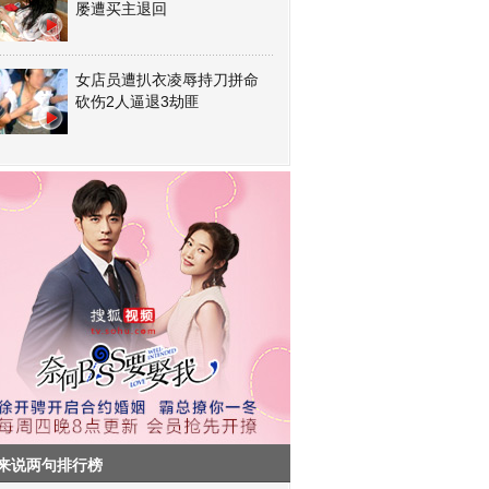
屡遭买主退回
女店员遭扒衣凌辱持刀拼命
砍伤2人逼退3劫匪
来说两句排行榜