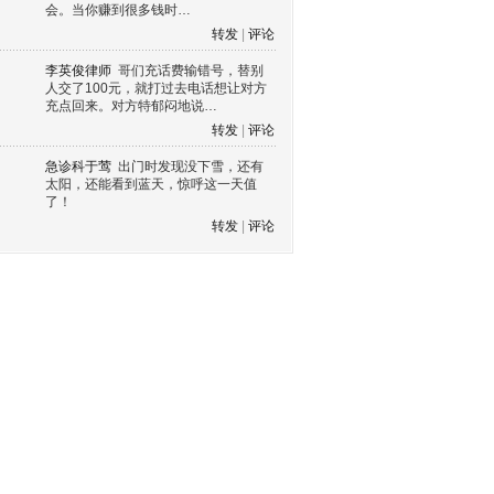
会。当你赚到很多钱时…
转发
|
评论
李英俊律师
哥们充话费输错号，替别
人交了100元，就打过去电话想让对方
充点回来。对方特郁闷地说…
转发
|
评论
急诊科于莺
出门时发现没下雪，还有
太阳，还能看到蓝天，惊呼这一天值
了！
转发
|
评论