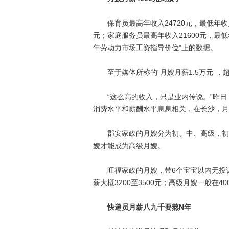
保育员最高年收入24720元，最低年收入1
元；家庭服务员最高年收入21600元，最低年
年劳动力市场工资指导价位”上的数据。
至于媒体所称的“月嫂月薪1.5万元”，超
“这么高的收入，只是业内传说。”昨日
消费水平和薪酬水平息息相关，在长沙，月嫂
郡安家政的月嫂分为初、中、高级，初级月
嫂才能成为高级月嫂。
旺福家政的月嫂，带6个宝宝以内无投诉的
薪大概3200至3500元；高级月嫂一般在
快递员月薪八九千要熬N年