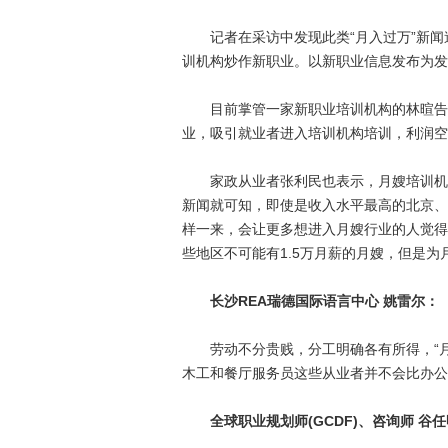
记者在采访中发现此类“月入过万”新闻
训机构炒作新职业。以新职业信息发布为发
目前掌管一家新职业培训机构的林暄告诉
业，吸引就业者进入培训机构培训，利润空
家政从业者张利民也表示，月嫂培训机构
新闻就可知，即使是收入水平最高的北京、
样一来，会让更多想进入月嫂行业的人觉得“
些地区不可能有1.5万月薪的月嫂，但是为
长沙REA瑞德国际语言中心 姚雷尔：
劳动不分贵贱，分工明确各有所得，“月嫂
木工和餐厅服务员这些从业者并不会比办公
全球职业规划师(GCDF)、咨询师 谷