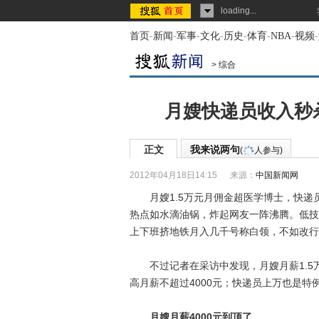
loading...
首页
-
新闻
-
军事
-
文化
-
历史
-
体育
-
NBA
-
视频
-
>
综合
月嫂快递员收入秒
正文
我来说两句
(
人参与)
2012年04月18日14:15
来源：
中国新闻网
月嫂1.5万元月佣金超医学博士，快递员
热点如水滴油锅，炸起网友一阵沸腾。低技
上下班挤地铁月入几千号称白领，不如改行
不过记者在采访中发现，月嫂月薪1.5
高月薪不超过4000元；快递员上万也是
月嫂月薪4000元到顶了