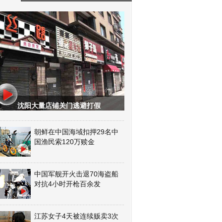
沈阳大量店铺关门逃避打假
朝鲜在中国海域扣押29名中
国渔民索120万赎金
中国军舰开火击退70海盗船
对抗4小时开枪百余发
江苏女子4天被连续贩卖3次