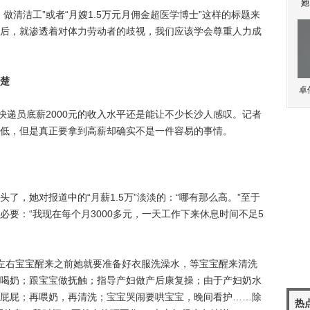
她
清洁工”或者“月嫂1.5万元月佣金超医学博士”这样的标题来
后，就渗透着对体力劳动者的歧视，我们应该学会尊重人力成
清楚
卓
递员底薪2000元的收入水平还是能让不少长沙人感叹。记者
低，但是真正要拿到高薪却确实不是一件容易的事情。
，她对报道中的“月薪1.5万”淡淡的：“哪有那么高。”至于
要：“我现在每个月3000多元，一天工作下来休息时间不足5
右宝宝醒来之前她就要准备好衣服洗澡水，等宝宝醒来清洗
喝奶；跟宝宝做抚触；指导产妇做产后康复操；由于产妇奶水
屁屁；再喂奶，再清洗；宝宝哭闹要哄宝宝，晚间看护……除
热