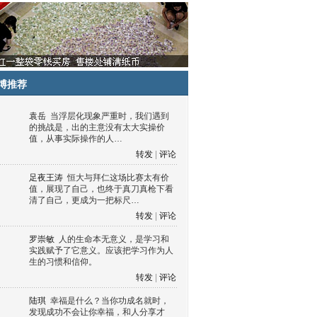
博推荐
袁岳
当浮层化现象严重时，我们遇到
的挑战是，出的主意没有太大实操价
值，从事实际操作的人…
转发
|
评论
足夜王涛
恒大与拜仁这场比赛太有价
值，展现了自己，也终于真刀真枪下看
清了自己，更成为一把标尺…
转发
|
评论
罗崇敏
人的生命本无意义，是学习和
实践赋予了它意义。应该把学习作为人
生的习惯和信仰。
转发
|
评论
陆琪
幸福是什么？当你功成名就时，
发现成功不会让你幸福，和人分享才