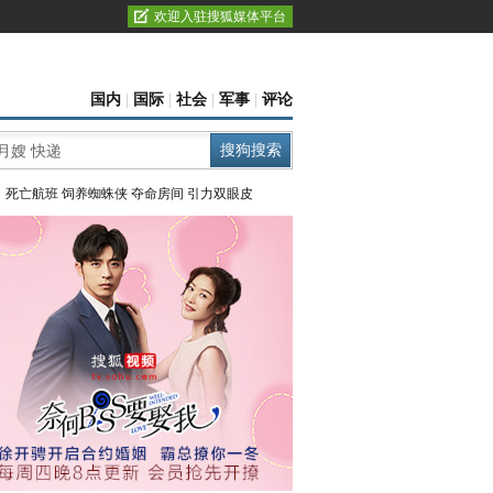
欢迎入驻搜狐媒体平台
国内
|
国际
|
社会
|
军事
|
评论
：
死亡航班
饲养蜘蛛侠
夺命房间
引力双眼皮