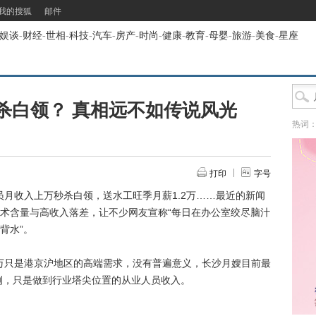
我的搜狐
邮件
娱谈
-
财经
-
世相
-
科技
-
汽车
-
房产
-
时尚
-
健康
-
教育
-
母婴
-
旅游
-
美食
-
星座
杀白领？ 真相远不如传说风光
热词
打印
字号
月收入上万秒杀白领，送水工旺季月薪1.2万……最近的新闻
术含量与高收入落差，让不少网友宣称“每日在办公室绞尽脑汁
背水”。
万只是港京沪地区的高端需求，没有普遍意义，长沙月嫂目前最
特例，只是做到行业塔尖位置的从业人员收入。