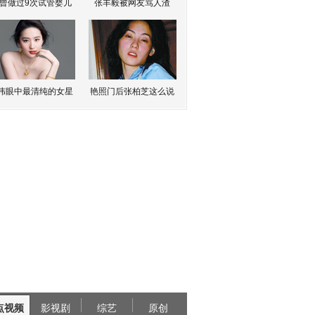
曾做过9次试管婴儿
张丰毅被网友骂人渣
伟眼中最清纯的女星
艳照门后张柏芝这么说
点视频
影视剧
综艺
原创