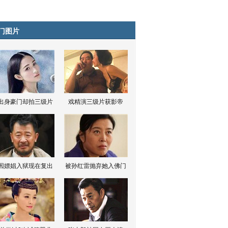
门图片
出身豪门却拍三级片
戏精演三级片获影帝
因嫖娼入狱现在复出
被孙红雷抛弃她入佛门