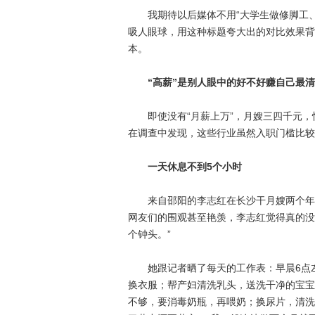
我期待以后媒体不用“大学生做修脚工、做
吸人眼球，用这种标题夸大出的对比效果背
本。
“高薪”是别人眼中的好不好赚自己最
即使没有“月薪上万”，月嫂三四千元，快
在调查中发现，这些行业虽然入职门槛比较
一天休息不到5个小时
来自邵阳的李志红在长沙干月嫂两个年头了
网友们的围观甚至艳羡，李志红觉得真的没必
个钟头。”
她跟记者晒了每天的工作表：早晨6点左
换衣服；帮产妇清洗乳头，送洗干净的宝宝
不够，要消毒奶瓶，再喂奶；换尿片，清洗