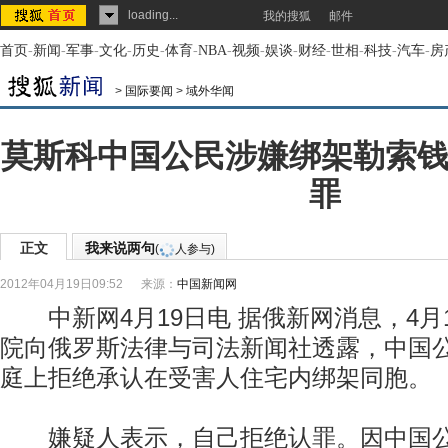
loading...
我的搜狐
邮件
首页
-
新闻
-
军事
-
文化
-
历史
-
体育
-
NBA
-
视频
-
娱谈
-
财经
-
世相
-
科技
-
汽车
-
房
>
国际要闻
>
域外华闻
莫斯科中国公民涉嫌绑架勒索钱
罪
正文
我来说两句
(
人参与)
2012年04月19日09:52
来源：
中国新闻网
中新网4月19日电 据俄新网消息，4月
院向俄罗斯法律与司法新闻社透露，中国公
庭上拒绝承认在受害人住宅内绑架同胞。
嫌疑人表示，自己拒绝认罪。因中国公