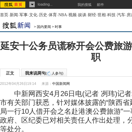
loading...
我的搜狐
邮件
首页
-
新闻
-
军事
-
文化
-
历史
-
体育
-
NBA
-
视频
-
娱谈
-
财经
-
世相
-
科技
-
汽车
-
房
>
国内要闻
>
时事
延安十公务员谎称开会公费旅游
职
正文
我来说两句
(
人参与)
2012年04月26日19:14
来源：
中国新闻网
中新网西安4月26日电(记者 冽玮)记者
市有关部门获悉，针对媒体披露的“陕西省
局一行10人借开会之名赴港澳公费旅游”
政府、区纪委已对相关责任人作出处理，
等处分。