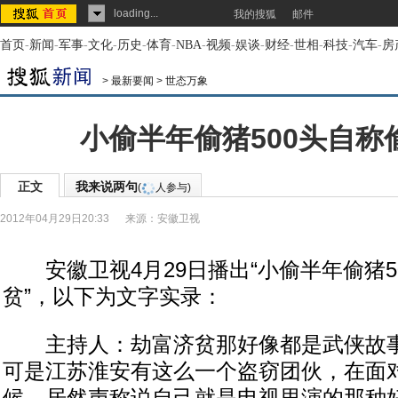
loading...
我的搜狐
邮件
首页
-
新闻
-
军事
-
文化
-
历史
-
体育
-
NBA
-
视频
-
娱谈
-
财经
-
世相
-
科技
-
汽车
-
房
>
最新要闻
>
世态万象
小偷半年偷猪500头自称
正文
我来说两句
(
人参与)
2012年04月29日20:33
来源：
安徽卫视
安徽卫视4月29日播出“小偷半年偷猪5
贫”，以下为文字实录：
主持人：劫富济贫那好像都是武侠故事
可是江苏淮安有这么一个盗窃团伙，在面