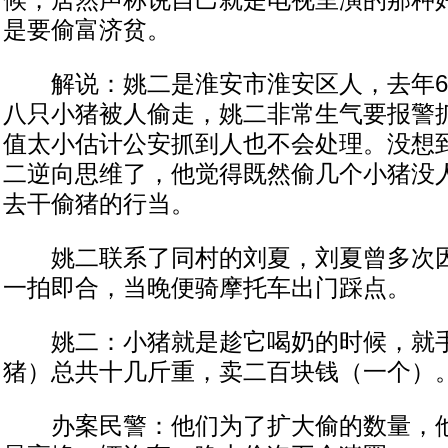
候，居然声称说自己就是电视里演的那种
是要偷富济贫。
解说：姚二是淮安市淮安区人，去年6
八只小猪被人偷走，姚二非常生气要报警
值太小估计公安抓到人也不会处理。没想
二逆向思维了，他觉得既然偷几个小猪没
去干偷猪的行当。
姚二联系了同村的刘夏，刘夏曾多次因
一拍即合，当晚便骑摩托车出门踩点。
姚二：小猪就是趁它喝奶的时候，就手
猪）总共十几斤重，卖二百块钱（一个）
办案民警：他们为了扩大偷的数量，他