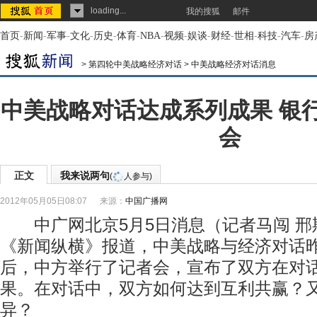
loading...
我的搜狐
邮件
首页
-
新闻
-
军事
-
文化
-
历史
-
体育
-
NBA
-
视频
-
娱谈
-
财经
-
世相
-
科技
-
汽车
-
房
>
第四轮中美战略经济对话
>
中美战略经济对话消息
中美战略对话达成系列成果 银
会
正文
我来说两句
(
人参与)
2012年05月05日08:07
来源：
中国广播网
中广网北京5月5日消息（记者马闯 邢
《新闻纵横》报道，中美战略与经济对话
后，中方举行了记者会，宣布了双方在对
果。在对话中，双方如何达到互利共赢？
异？