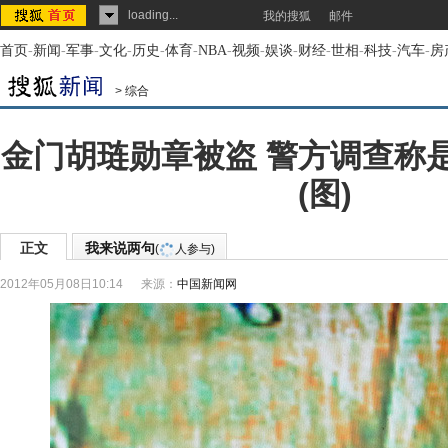
loading...
我的搜狐
邮件
首页
-
新闻
-
军事
-
文化
-
历史
-
体育
-
NBA
-
视频
-
娱谈
-
财经
-
世相
-
科技
-
汽车
-
房
>
综合
金门胡琏勋章被盗 警方调查称
(图)
正文
我来说两句
(
人参与)
2012年05月08日10:14
来源：
中国新闻网