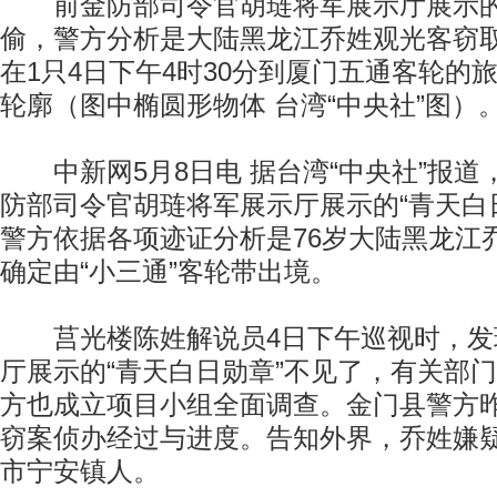
前金防部司令官胡琏将军展示厅展示的“
偷，警方分析是大陆黑龙江乔姓观光客窃取
在1只4日下午4时30分到厦门五通客轮的
轮廓（图中椭圆形物体 台湾“中央社”图）
中新网5月8日电 据台湾“中央社”报道
防部司令官胡琏将军展示厅展示的“青天白
警方依据各项迹证分析是76岁大陆黑龙江
确定由“小三通”客轮带出境。
莒光楼陈姓解说员4日下午巡视时，发
厅展示的“青天白日勋章”不见了，有关部
方也成立项目小组全面调查。金门县警方
窃案侦办经过与进度。告知外界，乔姓嫌
市宁安镇人。