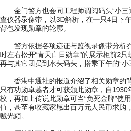
金门警方也会同工程师调阅码头“小三通
查仪器录像带，以3D解析，在一只4日下
背包发现勋章的轮廓。
警方依据各项迹证与监视录像带分析乔
时左右松开“青天白日勋章”的展示柜前2
再与其它团员到水头码头，搭乘下午的“小
香港中通社的报道介绍了相关勋章的背
只有功勋卓越者才可获颁此勋章，自1930
枚，再加上传说此勋章可当“免死金牌”使
值，甚至有收藏家愿出百万元人民币求购
贼光顾。