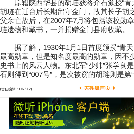
原籍陕西华县的胡琏获蒋介石颁授“青天
胡琏在迁台后长期留守金门，故其长子胡
父亲亡故后，在2007年7月将包括该枚勋
琏遗物和藏书，一并捐赠金门县府收藏。
据了解，1930年1月1日首度颁授“青天
最高勋章，但是知名度最高的勋章，因不
史书上的风云人物。东北军“少帅”张学良
石则得到“007号”，是次被窃的胡琏则是第“
(责任编辑：UN612)