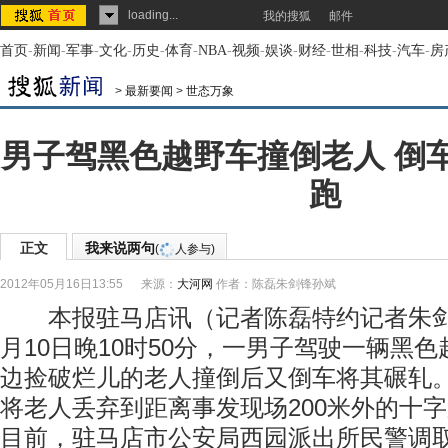
loading...
我的搜狐
邮件
首页
-
新闻
-
军事
-
文化
-
历史
-
体育
-
NBA
-
视频
-
娱谈
-
财经
-
世相
-
科技
-
汽车
-
房
>
最新要闻
>
世态万象
男子驾黑色越野车撞倒老人 倒
跑
正文
我来说两句
(
人参与)
2012年05月16日13:55
来源：
大河网
作者：陈磊朱剑锋孙斌
本报驻马店讯（记者陈磊特约记者朱剑
月10日晚10时50分，一男子驾驶一辆黑
边捡破烂儿的老人撞倒后又倒车将其碾轧
将老人丢弃到距离事发现场200米外的十
目前，驻马店市公安局西园派出所民警调