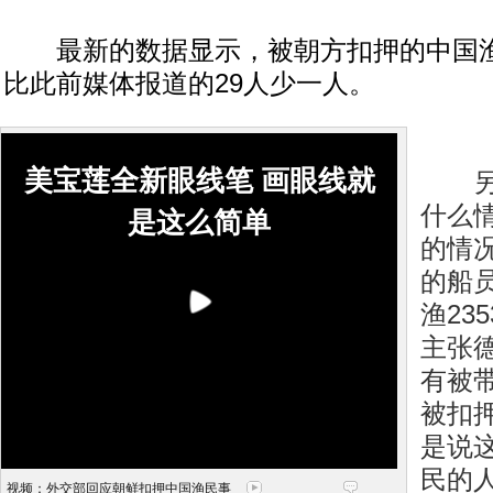
最新的数据显示，被朝方扣押的中国渔
比此前媒体报道的29人少一人。
美宝莲全新眼线笔 画眼线就
另外
什么
是这么简单
的情
的船
渔23
主张
有被
被扣
是说
民的
视频：外交部回应朝鲜扣押中国渔民事