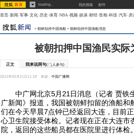
loading...
我的搜狐
邮件
首页
-
新闻
-
军事
-
文化
-
历史
-
体育
-
NBA
-
视频
-
娱谈
-
财经
-
世相
-
科技
-
汽车
-
房
>
朝鲜劫持中国渔船
>
朝鲜劫持中国渔船消息
被朝扣押中国渔民实际为
正文
我来说两句
(
人参与)
2012年05月21日11:18
来源：
中国广播网
中广网北京5月21日消息（记者 贾铁
广新闻》报道，我国被朝鲜扣留的渔船和
们在今天早晨7点钟已经返回大连，目前
心卫生院接受体检。记者现在正在大连市
院，返回的这些船员都在医院里进行体检