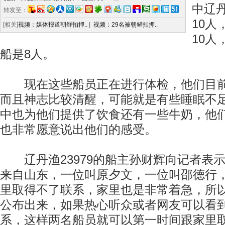
中辽丹
转发至：
10人
[相关]
视频：媒体报道朝鲜扣押..
|
视频：29名被朝鲜扣押..
10人
船是8人。
现在这些船员正在进行体检，他们目前
而且神志比较清醒，可能就是有些睡眠不
中也为他们提供了饮食还有一些牛奶，他
也非常愿意说出他们的感受。
辽丹渔23979的船主孙财辉向记者表
来自山东，一位叫原夕文，一位叫邵德行
里取得不了联系，家里也是非常着急，所
公布出来，如果热心听众或者网友可以看
系，这样两名船员就可以第一时间跟家里