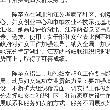
工作落实到妇女群众身边。
陈至立在湖北和江苏考察了社区、创意
心、妇女创业中心和巾帼农业科技示范基
汇报。她高度评价湖北、江苏两省党委高
养、选拔、使用，女干部和女代表比例不
政府对妇女工作加强领导、纳入全局、加
她充分肯定湖北、江苏两省妇联组织把握
势而上，取得了可喜成绩。
陈至立指出，加强妇女群众工作要围绕
局，动员妇女建功立业贡献力量；要加强
设，不断扩大组织覆盖面，切实把工作做
分发挥妇女在和谐社区、和谐家庭建设中
展联系和服务妇女的方式，服务不同层次