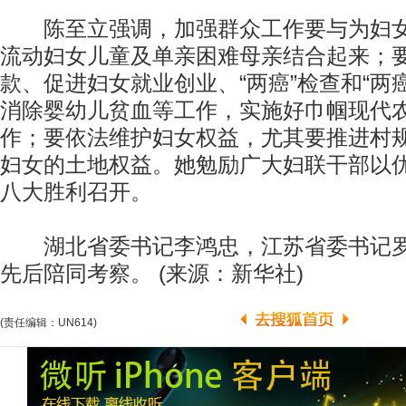
陈至立强调，加强群众工作要与为妇女
流动妇女儿童及单亲困难母亲结合起来；
款、促进妇女就业创业、“两癌”检查和“两
消除婴幼儿贫血等工作，实施好巾帼现代
作；要依法维护妇女权益，尤其要推进村
妇女的土地权益。她勉励广大妇联干部以
八大胜利召开。
湖北省委书记李鸿忠，江苏省委书记罗
先后陪同考察。 (来源：新华社)
(责任编辑：UN614)