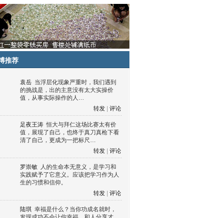
博推荐
袁岳
当浮层化现象严重时，我们遇到
的挑战是，出的主意没有太大实操价
值，从事实际操作的人…
转发
|
评论
足夜王涛
恒大与拜仁这场比赛太有价
值，展现了自己，也终于真刀真枪下看
清了自己，更成为一把标尺…
转发
|
评论
罗崇敏
人的生命本无意义，是学习和
实践赋予了它意义。应该把学习作为人
生的习惯和信仰。
转发
|
评论
陆琪
幸福是什么？当你功成名就时，
发现成功不会让你幸福，和人分享才