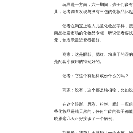
玩具是一方面，六一期间，孩子们多有演
儿，记者调查发现与没有三包的化妆品比起
记者在淘宝上输入儿童化妆品字样，搜到
商品批发市场的化妆品专柜，听说记者要找
元，她表示最近卖得很好。
商家：这是眼影、腮红、粉底干的湿的，
是配套小孩用的特别好的。
记者：它这个有配料成份什么的吗？
商家：没有，这个都是纯植物，比如说
在这个眼影、唇彩、粉饼、腮红一应俱全
些化妆品是纯天然的，任何年龄的孩子都能
晓雁这几天正好接诊了一个病例。
刘晓雁：我前几天就碰见一个小孩，她演