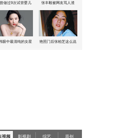
曾做过9次试管婴儿
张丰毅被网友骂人渣
伟眼中最清纯的女星
艳照门后张柏芝这么说
点视频
影视剧
综艺
原创