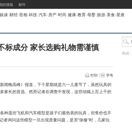
我的搜狐
邮件
娱谈
-
财经
-
世相
-
科技
-
汽车
-
房产
-
时尚
-
健康
-
教育
-
母婴
-
旅游
-
美食
-
星座
不标成分 家长选购礼物需谨慎
热词
打印
字号
新闻晚高峰》报道，下个星期就是六一儿童节了，虽然玩具的
多家长的首选。然而记者在调查中发现，这些动辄上百上千的
种遥控飞机和汽车模型是孩子们最热衷的玩具，但售价也不
等。当记者询问这些模型一旦出现质量问题，是否"保修"时，几家玩