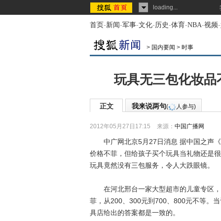
loading...
首页
-
新闻
-
军事
-
文化
-
历史
-
体育
-
NBA
-
视频
-
>
国内要闻
>
时事
玩具无三包化妆品
正文
我来说两句
(
人参与)
2012年05月27日17:15
来源：
中国广播网
中广网北京5月27日消息 据中国之声《
价格不菲，但给孩子买个玩具当礼物还是很
玩具竟然没有三包服务，令人大跌眼镜。
在河北邢台一家大型超市的儿童专区，各
菲，从200、300元到700、800元不
具店给出的答案都是一致的。