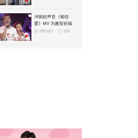
冲刺好声音《相信
爱》MV 为雅安祈福
580,627
180