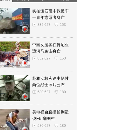
实拍滚石砸中救援车
一青年志愿者身亡
832,627
153
中国女游客在肯尼亚
遭河马袭击身亡
832,627
153
赴雅安救灾途中牺牲
两位战士照片公布
580,627
180
美电视台直播拍到最
傻FBI翻围栏
580,627
180