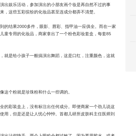
出娱乐活动，参加演出的小朋友画个妆是再自然不过的事
来，这些五彩缤纷的化妆品甚至连成分都弄不清楚。
的结果2000多件，眼影、唇彩、指甲油一应俱全。而在一家
儿童专用的化妆品，商家拿出了一个粉色彩妆套盒，每套85
就是给小孩子一般搞演出舞蹈，这是口红，注重颜色，这就
像这个粉就是珍珠粉和什么一些调的。
的彩装盒上，没有标注出任何成分。即便商家一个劲儿说这
使用，但是还是让人忧心忡忡。首都儿研所皮肤科主任医师刘
出沾假睫毛，两个上眼睑全都过敏了，因为要用胶水，或者