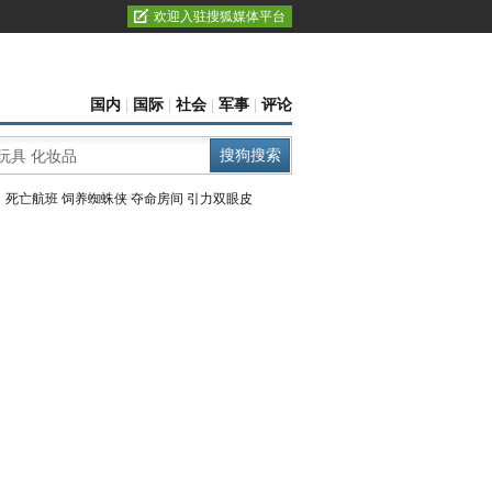
欢迎入驻搜狐媒体平台
国内
|
国际
|
社会
|
军事
|
评论
：
死亡航班
饲养蜘蛛侠
夺命房间
引力双眼皮