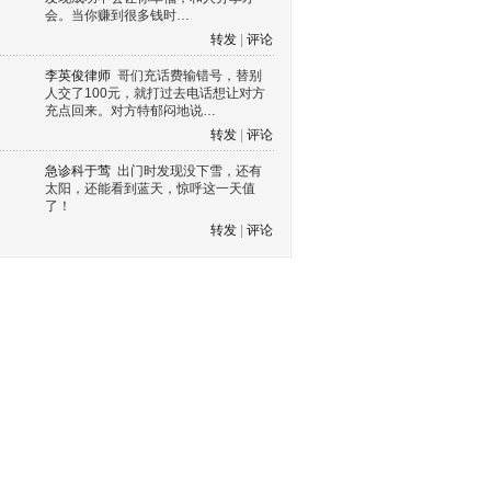
会。当你赚到很多钱时…
转发
|
评论
李英俊律师
哥们充话费输错号，替别
人交了100元，就打过去电话想让对方
充点回来。对方特郁闷地说…
转发
|
评论
急诊科于莺
出门时发现没下雪，还有
太阳，还能看到蓝天，惊呼这一天值
了！
转发
|
评论