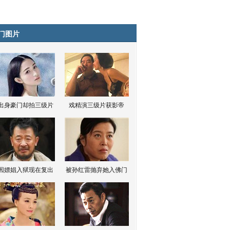
门图片
出身豪门却拍三级片
戏精演三级片获影帝
因嫖娼入狱现在复出
被孙红雷抛弃她入佛门