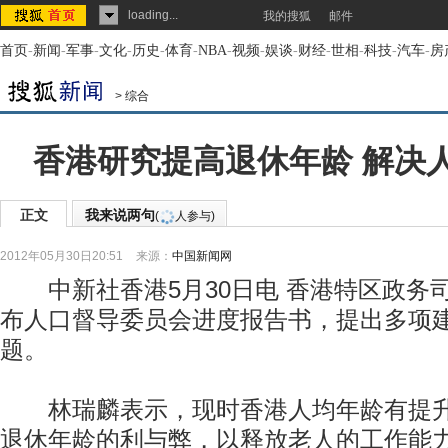
loading...
我的搜狐
邮件
首页
-
新闻
-
军事
-
文化
-
历史
-
体育
-
NBA
-
视频
-
娱谈
-
财经
-
世相
-
科技
-
汽车
-
房
>
综合
香港研究提高退休年龄 解决
正文
我来说两句
(
人参与)
2012年05月30日20:51
来源：
中国新闻网
中新社香港5月30日电 香港特区政务司
布人口督导委员会进度报告书，提出多项
题。
林瑞麟表示，现时香港人均年龄有提升
退休年龄的利与弊，以释放老人的工作能