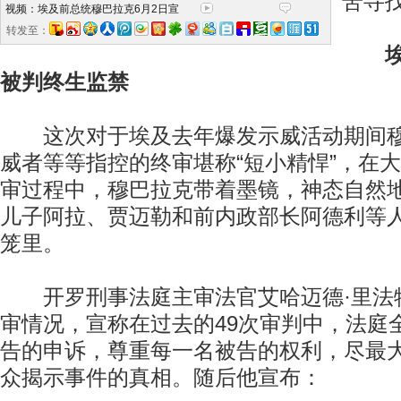
苦寻
视频：埃及前总统穆巴拉克6月2日宣
转发至：
被判终生监禁
这次对于埃及去年爆发示威活动期间穆
威者等等指控的终审堪称“短小精悍”，在
审过程中，穆巴拉克带着墨镜，神态自然
儿子阿拉、贾迈勒和前内政部长阿德利等
笼里。
开罗刑事法庭主审法官艾哈迈德·里法
审情况，宣称在过去的49次审判中，法庭
告的申诉，尊重每一名被告的权利，尽最
众揭示事件的真相。随后他宣布：