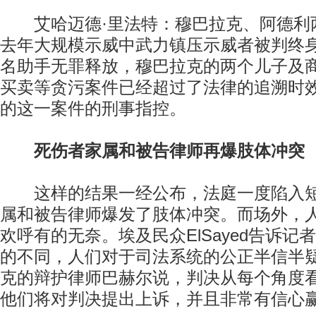
艾哈迈德·里法特：穆巴拉克、阿德利
去年大规模示威中武力镇压示威者被判终
名助手无罪释放，穆巴拉克的两个儿子及
买卖等贪污案件已经超过了法律的追溯时
的这一案件的刑事指控。
死伤者家属和被告律师再爆肢体冲突
这样的结果一经公布，法庭一度陷入短
属和被告律师爆发了肢体冲突。而场外，
欢呼有的无奈。埃及民众ElSayed告诉记
的不同，人们对于司法系统的公正半信半
克的辩护律师巴赫尔说，判决从每个角度
他们将对判决提出上诉，并且非常有信心