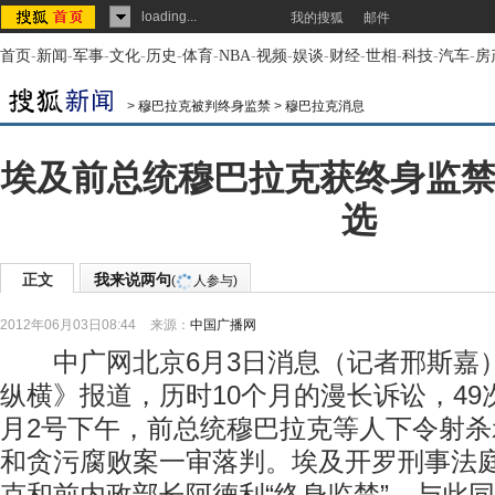
loading...
我的搜狐
邮件
首页
-
新闻
-
军事
-
文化
-
历史
-
体育
-
NBA
-
视频
-
娱谈
-
财经
-
世相
-
科技
-
汽车
-
房
>
穆巴拉克被判终身监禁
>
穆巴拉克消息
埃及前总统穆巴拉克获终身监禁
选
正文
我来说两句
(
人参与)
2012年06月03日08:44
来源：
中国广播网
中广网北京6月3日消息（记者邢斯嘉
纵横》报道，历时10个月的漫长诉讼，49
月2号下午，前总统穆巴拉克等人下令射
和贪污腐败案一审落判。埃及开罗刑事法庭