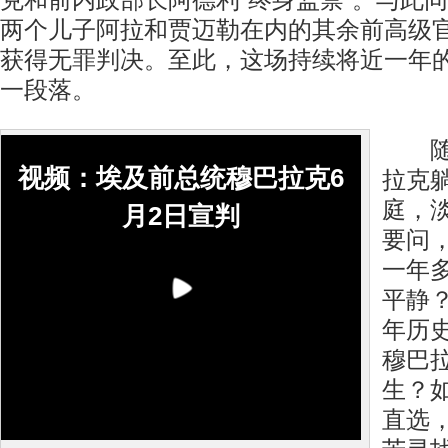
克和前内政部长阿德利“终身监禁”。与此
两个儿子阿拉和贾迈勒在内的其余前高级
获得无罪判决。至此，这场持续将近一年的
一段落。
随着
视频：埃及前总统穆巴拉克6
拉克
庭，
月2日宣判
要问
一年
平静
年历
穆巴
生？
直选