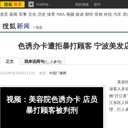
loading...
我的搜狐
邮件
首页
-
新闻
-
军事
-
文化
-
历史
-
体育
-
NBA
-
视频
-
娱谈
-
财经
-
世相
-
科技
-
汽车
-
房
>
综合
色诱办卡遭拒暴打顾客 宁波美发
正文
我来说两句
(
人参与)
2012年06月04日13:42
来源：
中国广播网
美容经理
诬客人非
她“讨公道
视频：美容院色诱办卡 店员
江东区人
暴打顾客被判刑
理，打人者