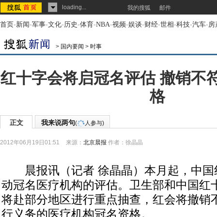
loading...
我的搜狐
邮件
首页
-
新闻
-
军事
-
文化
-
历史
-
体育
-
NBA
-
视频
-
娱谈
-
财经
-
世相
-
科技
-
汽车
-
房
>
国内要闻
>
时事
红十字会将启冠名评估 撤销不
格
正文
我来说两句
(
人参与)
2012年06月19日01:51
来源：
北京晨报
作者：徐晶晶
晨报讯（记者 徐晶晶）本月起，中国
动冠名医疗机构的评估。卫生部和中国红
将赴部分地区进行重点抽查，红会将撤销
行义务的医疗机构冠名资格。