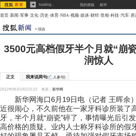
loading...
我的搜狐
邮件
首页
-
新闻
-
军事
-
文化
-
历史
-
体育
-
NBA
-
视频
-
娱谈
-
财经
-
世相
-
科技
-
汽车
-
房
>
综合
3500元高档假牙半个月就“崩瓷
润惊人
正文
我来说两句
(
人参与)
2012年06月19日15:22
来源：
新华网
新华网海口6月19日电（记者 王晖余
近很闹心，不久前他在一家牙科诊所装了
牙，半个月就“崩瓷”碎了，事情曝光后引
高价格的质疑。业内人士称牙科诊所的假