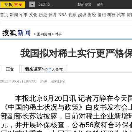
loading...
我的搜狐
邮件
首页
-
新闻
-
军事
-
文化
-
历史
-
体育
-
NBA
-
视频
-
娱谈
-
财经
-
世相
-
科技
-
汽车
-
房
>
国内要闻
>
时事
我国拟对稀土实行更严格
正文
我来说两句
(
人参与)
2012年06月21日09:06
来源：
法制日报
本报北京6月20日讯 记者万静在今天
《中国的稀土状况与政策》白皮书发布会
部副部长苏波披露，目前对稀土企业新增环
元，并开展环保核查，公布56家符合环保