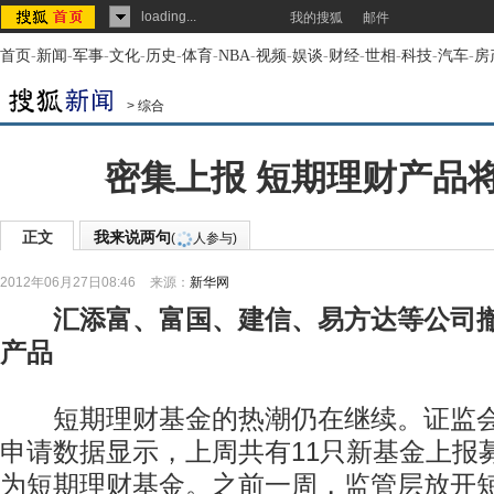
loading...
我的搜狐
邮件
首页
-
新闻
-
军事
-
文化
-
历史
-
体育
-
NBA
-
视频
-
娱谈
-
财经
-
世相
-
科技
-
汽车
-
房
>
综合
密集上报 短期理财产品将
正文
我来说两句
(
人参与)
2012年06月27日08:46
来源：
新华网
汇添富、富国、建信、易方达等公司
产品
短期理财基金的热潮仍在继续。证监会
申请数据显示，上周共有11只新基金上报
为短期理财基金。之前一周，监管层放开