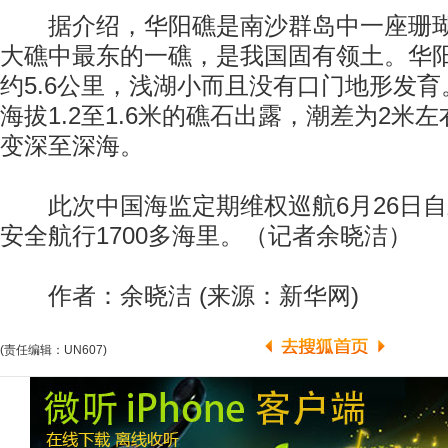
据介绍，华阳礁是南沙群岛中一座珊瑚
大礁中最东的一礁，是我国固有领土。华
约5.6公里，浅湖小而且没有口门地形发
海拔1.2至1.6米的礁石出露，潮差为2米
变深至深海。
此次中国海监定期维权巡航6月26日自
安全航行1700多海里。（记者余晓洁）
作者：余晓洁 (来源：新华网)
(责任编辑：UN607)