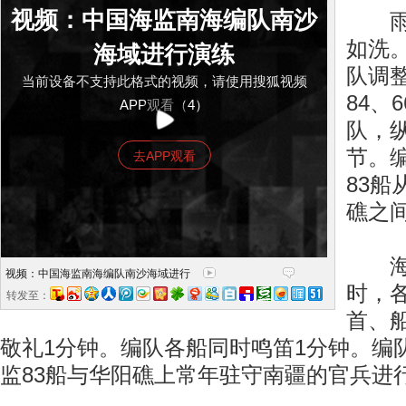
视频：中国海监南海编队南沙
雨过
如洗
海域进行演练
队调
当前设备不支持此格式的视频，请使用搜狐视频
84、
APP观看（4）
队，
节。
去APP观看
83
礁之
海监
视频：中国海监南海编队南沙海域进行
时，
转发至：
首、
敬礼1分钟。编队各船同时鸣笛1分钟。编
监83船与华阳礁上常年驻守南疆的官兵进