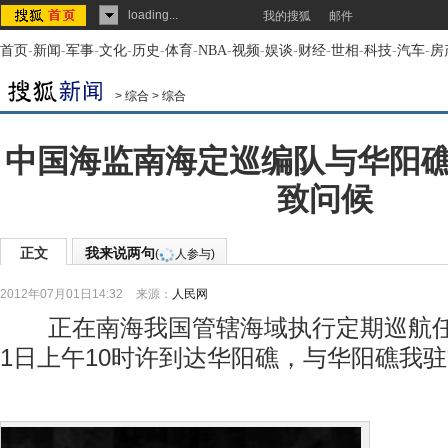
loading...
我的搜狐
邮件
首页
-
新闻
-
军事
-
文化
-
历史
-
体育
-
NBA
-
视频
-
娱谈
-
财经
-
世相
-
科技
-
汽车
-
房
>
综合
>
综合
中国海监南海定巡编队与华阳
致问候
正文
我来说两句
(
人参与)
2012年07月01日14:32
来源：
人民网
正在南海我国管辖海域执行定期巡航任
1日上午10时许到达华阳礁，与华阳礁我