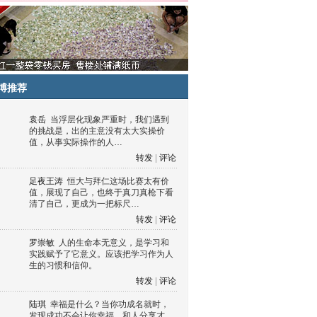
博推荐
袁岳
当浮层化现象严重时，我们遇到
的挑战是，出的主意没有太大实操价
值，从事实际操作的人…
转发
|
评论
足夜王涛
恒大与拜仁这场比赛太有价
值，展现了自己，也终于真刀真枪下看
清了自己，更成为一把标尺…
转发
|
评论
罗崇敏
人的生命本无意义，是学习和
实践赋予了它意义。应该把学习作为人
生的习惯和信仰。
转发
|
评论
陆琪
幸福是什么？当你功成名就时，
发现成功不会让你幸福，和人分享才