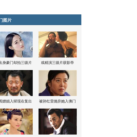
门图片
出身豪门却拍三级片
戏精演三级片获影帝
因嫖娼入狱现在复出
被孙红雷抛弃她入佛门