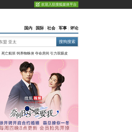
欢迎入驻搜狐媒体平台
国内
|
国际
|
社会
|
军事
|
评论
：
死亡航班
饲养蜘蛛侠
夺命房间
引力双眼皮