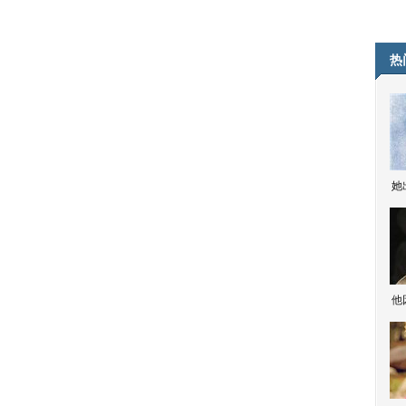
热
她
他