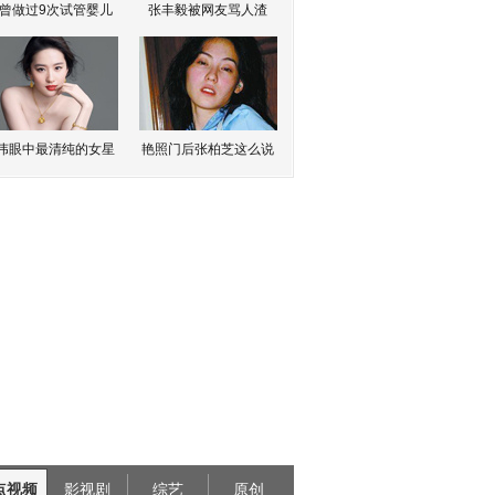
曾做过9次试管婴儿
张丰毅被网友骂人渣
伟眼中最清纯的女星
艳照门后张柏芝这么说
点视频
影视剧
综艺
原创