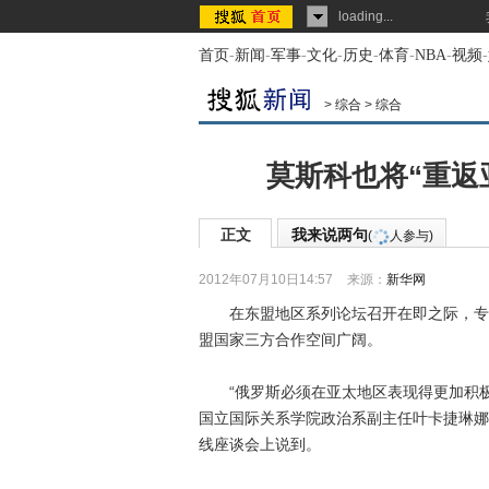
loading...
首页
-
新闻
-
军事
-
文化
-
历史
-
体育
-
NBA
-
视频
-
>
综合
>
综合
莫斯科也将“重返
正文
我来说两句
(
人参与)
2012年07月10日14:57
来源：
新华网
在东盟地区系列论坛召开在即之际，专家
盟国家三方合作空间广阔。
“俄罗斯必须在亚太地区表现得更加积极，
国立国际关系学院政治系副主任叶卡捷琳娜
线座谈会上说到。