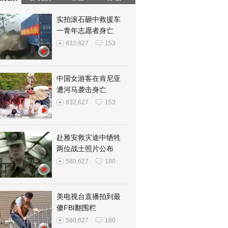
实拍滚石砸中救援车
一青年志愿者身亡
832,627
153
中国女游客在肯尼亚
遭河马袭击身亡
832,627
153
赴雅安救灾途中牺牲
两位战士照片公布
580,627
180
美电视台直播拍到最
傻FBI翻围栏
580,627
180