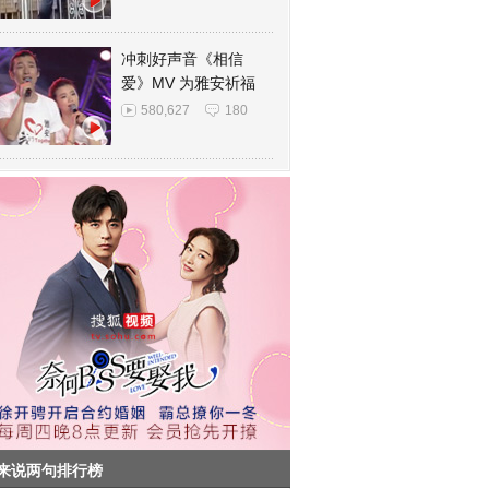
冲刺好声音《相信
爱》MV 为雅安祈福
580,627
180
来说两句排行榜