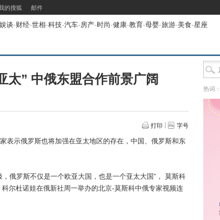
我的搜狐
邮件
娱谈
-
财经
-
世相
-
科技
-
汽车
-
房产
-
时尚
-
健康
-
教育
-
母婴
-
旅游
-
美食
-
星座
亚太” 中俄东盟合作前景广阔
热词
打印
字号
表示俄罗斯也将加强在亚太地区的存在，中国、俄罗斯和东
俄罗斯不仅是一个欧亚大国，也是一个亚太大国”， 莫斯科
 科尔杜诺娃在俄新社周一举办的北京-莫斯科中俄专家视频连