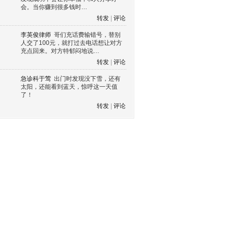
会。当你赚到很多钱时…
转发
|
评论
李英俊律师
哥们充话费输错号，替别
人交了100元，就打过去电话想让对方
充点回来。对方特郁闷地说…
转发
|
评论
急诊科于莺
出门时发现没下雪，还有
太阳，还能看到蓝天，惊呼这一天值
了！
转发
|
评论