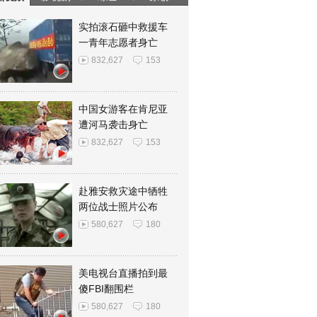
实拍滚石砸中救援车
一青年志愿者身亡
832,627
153
中国女游客在肯尼亚
遭河马袭击身亡
832,627
153
赴雅安救灾途中牺牲
两位战士照片公布
580,627
180
美电视台直播拍到最
傻FBI翻围栏
580,627
180