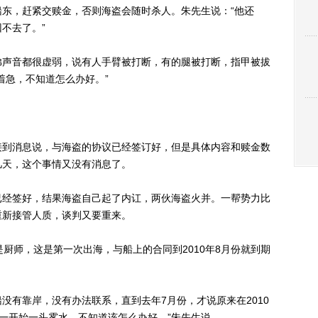
东，赶紧交赎金，否则海盗会随时杀人。朱先生说：“他还
不去了。”
声音都很虚弱，说有人手臂被打断，有的腿被打断，指甲被拔
着急，不知道怎么办好。”
到消息说，与海盗的协议已经签订好，但是具体内容和赎金数
几天，这个事情又没有消息了。
经签好，结果海盗自己起了内讧，两伙海盗火并。一帮势力比
重新接管人质，谈判又要重来。
师，这是第一次出海，与船上的合同到2010年8月份就到期
。
有靠岸，没有办法联系，直到去年7月份，才说原来在2010
“一开始一头雾水，不知道该怎么办好。”朱先生说。