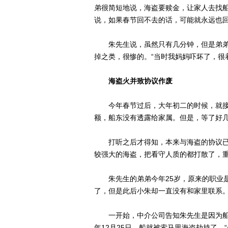
弟很简短地说，海盗要赎金，让家人去找船
说，如果春节回不去的话，可能就永远也回
朱先生说，虽然只有几分钟，但是弟弟
掉之类，很惨的。“当时我妈妈吓坏了，很
海盗火并致协议作废
今年春节过后，大年初二的时候，就接
额，船东没有透露给家属。但是，等了好
打听之后才得知，本来与海盗的协议已
较强大的海盗，把看守人质的都打散了，
朱先生的弟弟今年25岁，原来的职业是厨
了，但是此后小朱却一直没有和家里联系
一开始，中介公司告知朱先生是因为船没
年12月25日，船就被索马里海盗劫持了。