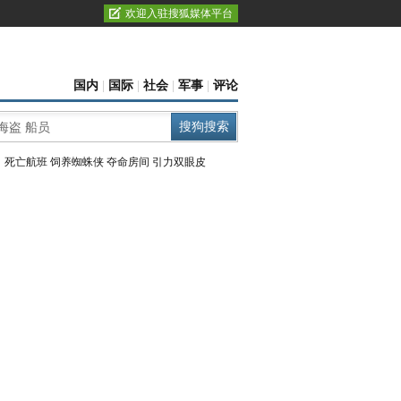
欢迎入驻搜狐媒体平台
国内
|
国际
|
社会
|
军事
|
评论
：
死亡航班
饲养蜘蛛侠
夺命房间
引力双眼皮