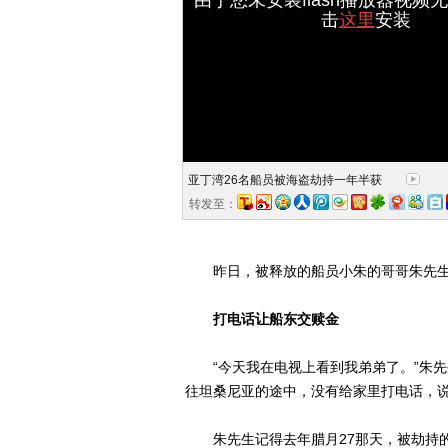
击
这里
安装
亚丁湾26名船员被海盗劫持一年半获
救
转发至：
昨日，被释放的船员小朱的哥哥朱先生对
打电话让船东交赎金
“今天我在电视上看到我弟弟了。”朱先
往坦桑尼亚的途中，没有给家里打电话，说
朱先生记得去年腊月27那天，被劫持的