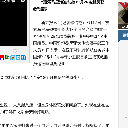
“遭索马里海盗劫持19月26名船员获
救”追踪
新京报讯 （记者储信艳）7月17日，被
索马里海盗扣押长达19个月的台湾“旭富一
微
号”渔船的26名船员获释，其中包括14名中
国船员。中国驻坦桑尼亚大使馆领事部工作
人员19日表示，在亚丁湾执行护航任务的中
国海军“常州”号导弹护卫舰目前正把获救船
员运送至坦桑尼亚。
本报记者回忆了全家19个月焦急的等待生活。
生说，“人又黑又瘦，但是身体应该没有问题了。到现在还在去
到了港口之后会安排打电话。”
弟弟给家里打来过一个电话，电话没说几分钟，就断掉了。弟