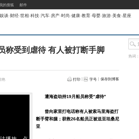
我的搜狐
邮件
娱谈
-
财经
-
世相
-
科技
-
汽车
-
房产
-
时尚
-
健康
-
教育
-
母婴
-
旅游
-
美食
-
星座
员称受到虐待 有人被打断手脚
热词
保存到博客
信艳
打印
字号
遭海盗劫持19月船员称受"虐待"
曾向家里打电话称有人被索马里海盗打
断手臂和腿；获救26名船员正被送至坦桑尼
亚
无法播放，点