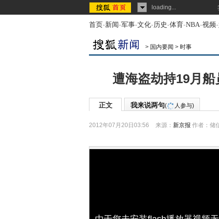
loading...
首页
-
新闻
-
军事
-
文化
-
历史
-
体育
-
NBA
-
视频
-
>
国内要闻
>
时事
遭海盗劫持19月船
正文
我来说两句
(
人参与)
2012年07月20日03:56
来源：
新京报
作者：储
由于您未安装flash播放器视频