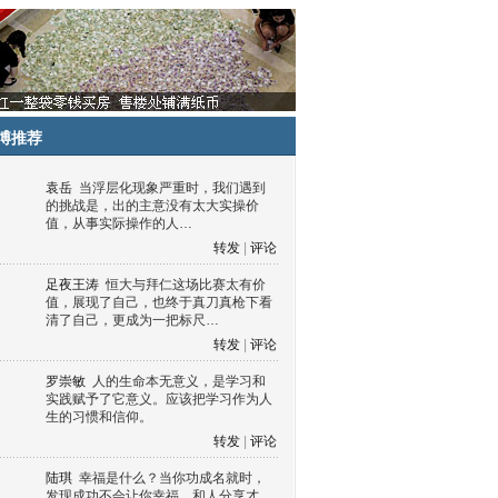
博推荐
袁岳
当浮层化现象严重时，我们遇到
的挑战是，出的主意没有太大实操价
值，从事实际操作的人…
转发
|
评论
足夜王涛
恒大与拜仁这场比赛太有价
值，展现了自己，也终于真刀真枪下看
清了自己，更成为一把标尺…
转发
|
评论
罗崇敏
人的生命本无意义，是学习和
实践赋予了它意义。应该把学习作为人
生的习惯和信仰。
转发
|
评论
陆琪
幸福是什么？当你功成名就时，
发现成功不会让你幸福，和人分享才