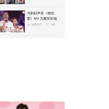
冲刺好声音《相信
爱》MV 为雅安祈福
580,627
180