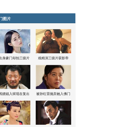
门图片
出身豪门却拍三级片
戏精演三级片获影帝
因嫖娼入狱现在复出
被孙红雷抛弃她入佛门