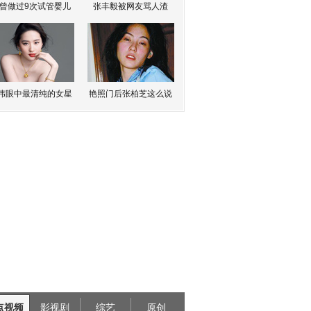
曾做过9次试管婴儿
张丰毅被网友骂人渣
伟眼中最清纯的女星
艳照门后张柏芝这么说
点视频
影视剧
综艺
原创