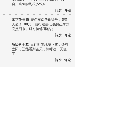
会。当你赚到很多钱时…
转发
|
评论
李英俊律师
哥们充话费输错号，替别
人交了100元，就打过去电话想让对方
充点回来。对方特郁闷地说…
转发
|
评论
急诊科于莺
出门时发现没下雪，还有
太阳，还能看到蓝天，惊呼这一天值
了！
转发
|
评论