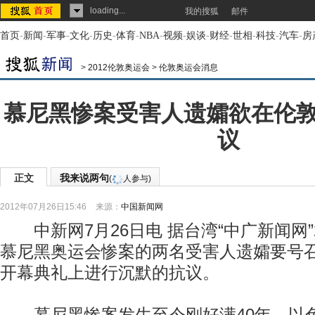
loading...
我的搜狐
邮件
首页
-
新闻
-
军事
-
文化
-
历史
-
体育
-
NBA
-
视频
-
娱谈
-
财经
-
世相
-
科技
-
汽车
-
房
>
2012伦敦奥运会
>
伦敦奥运会消息
慕尼黑惨案受害人遗孀欲在伦
议
正文
我来说两句
(
人参与)
2012年07月26日15:46
来源：
中国新闻网
中新网7月26日电 据台湾“中广新闻网”2
慕尼黑奥运会惨案的两名受害人遗孀要号
开幕典礼上进行沉默的抗议。