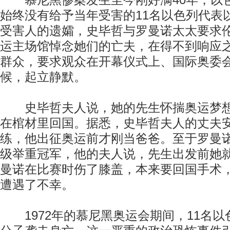
慕尼黑惨案发生至今刚好满40年，以
始终没有给予当年受害的11名以色列代表
受害人的遗孀，史毕哲与罗曼诺太太要求
运主场馆悼念她们的亡夫，在得不到响应
群众，要求观众在开幕仪式上、国际奥委
候，起立静默。
史毕哲夫人说，她的先生怀揣奥运梦想
在棺材里回国。据悉，史毕哲夫人的丈夫
练，他出征奥运前才刚当爸爸。至于罗曼
级举重冠军，他的夫人说，先生出发前她
曼诺在比赛时伤了膝盖，本来要回国手术
遭遇了不幸。
1972年的慕尼黑奥运会期间，11名以