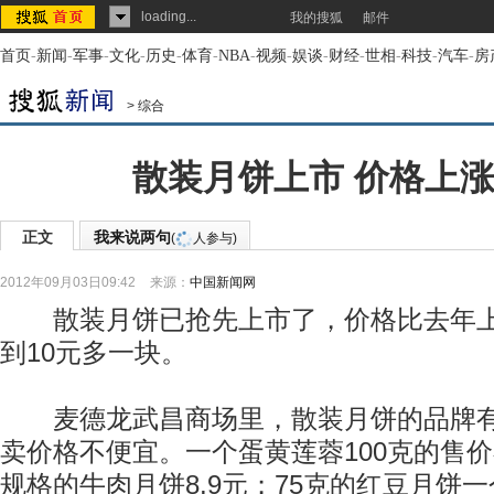
loading...
我的搜狐
邮件
首页
-
新闻
-
军事
-
文化
-
历史
-
体育
-
NBA
-
视频
-
娱谈
-
财经
-
世相
-
科技
-
汽车
-
房
>
综合
散装月饼上市 价格上涨
正文
我来说两句
(
人参与)
2012年09月03日09:42
来源：
中国新闻网
散装月饼已抢先上市了，价格比去年上
到10元多一块。
麦德龙武昌商场里，散装月饼的品牌有
卖价格不便宜。一个蛋黄莲蓉100克的售价在
规格的牛肉月饼8.9元；75克的红豆月饼一