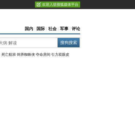
欢迎入驻搜狐媒体平台
国内
|
国际
|
社会
|
军事
|
评论
：
死亡航班
饲养蜘蛛侠
夺命房间
引力双眼皮