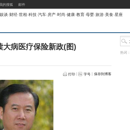
我的搜狐
邮件
娱谈
-
财经
-
世相
-
科技
-
汽车
-
房产
-
时尚
-
健康
-
教育
-
母婴
-
旅游
-
美食
-
星座
大病医疗保险新政(图)
热词
保存到博客
打印
字号