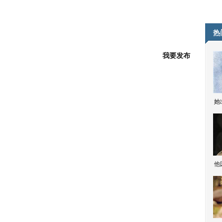
热
我要发布
她
他