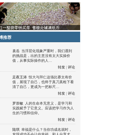
博推荐
袁岳
当浮层化现象严重时，我们遇到
的挑战是，出的主意没有太大实操价
值，从事实际操作的人…
转发
|
评论
足夜王涛
恒大与拜仁这场比赛太有价
值，展现了自己，也终于真刀真枪下看
清了自己，更成为一把标尺…
转发
|
评论
罗崇敏
人的生命本无意义，是学习和
实践赋予了它意义。应该把学习作为人
生的习惯和信仰。
转发
|
评论
陆琪
幸福是什么？当你功成名就时，
发现成功不会让你幸福，和人分享才