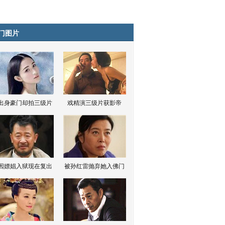
门图片
出身豪门却拍三级片
戏精演三级片获影帝
因嫖娼入狱现在复出
被孙红雷抛弃她入佛门