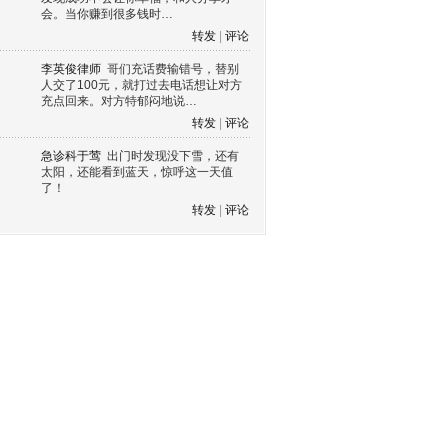
会。当你赚到很多钱时…
转发
|
评论
李英俊律师
哥们充话费输错号，替别
人交了100元，就打过去电话想让对方
充点回来。对方特郁闷地说…
转发
|
评论
急诊科于莺
出门时发现没下雪，还有
太阳，还能看到蓝天，惊呼这一天值
了！
转发
|
评论