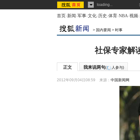
loading...
首页
-
新闻
-
军事
-
文化
-
历史
-
体育
-
NBA
-
视频
-
>
国内要闻
>
时事
社保专家解读
正文
我来说两句
(
人参与)
2012年09月04日08:59
来源：
中国新闻网