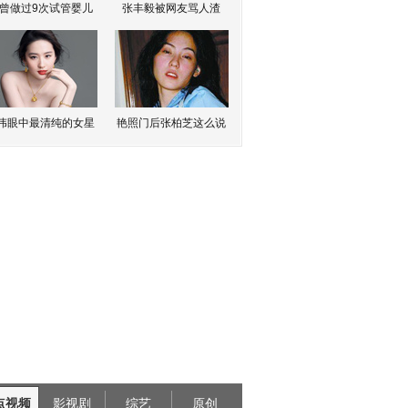
曾做过9次试管婴儿
张丰毅被网友骂人渣
伟眼中最清纯的女星
艳照门后张柏芝这么说
点视频
影视剧
综艺
原创