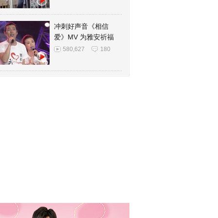
冲刺好声音《相信
爱》MV 为雅安祈福
580,627
180