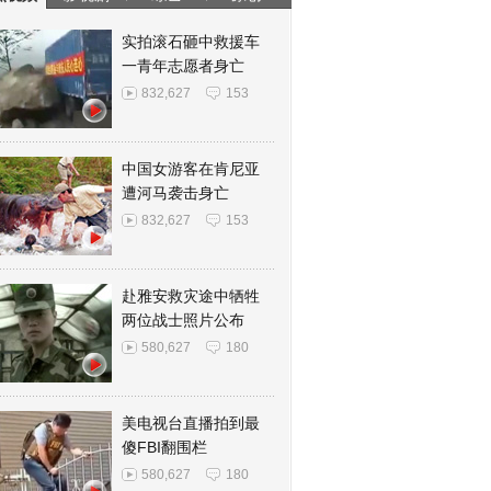
实拍滚石砸中救援车
一青年志愿者身亡
832,627
153
中国女游客在肯尼亚
遭河马袭击身亡
832,627
153
赴雅安救灾途中牺牲
两位战士照片公布
580,627
180
美电视台直播拍到最
傻FBI翻围栏
580,627
180