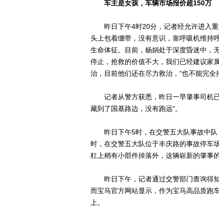
车主是女孩，车辆市场报价超150万
昨日下午4时20分，记者经允许进入重
头上包着绷带，没有意识，靠呼吸机维持
生命体征。目前，杨娟处于深度昏迷中，无
停止，抢救的价值不大，我们已经建议家属
治，目前他们还在尽力救治，“也不能完全
记者从警方获悉，昨日一早肇事司机已经
藏到了国基路边，没有跑远”。
昨日下午5时，在交警五大队事故中队，
时，在交警五大队位于丰庆路的事故停车
杠上稍有小部件掉落外，这辆崭新的肇事的白
昨日下午，记者通过交警部门查询得知，
而宝马官方网站显示，作为宝马高品质跑车，
上。