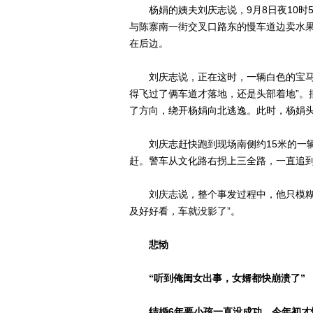
杨娟的姨夫刘庆志说，9月8日夜10时5
与陈寨南一街交叉口路东的慢车道边卖水
在后边。
刘庆志说，正在这时，一辆白色的宝马车
得飞过了俩车道才落地，还是头部着地”。
了方向，绕开杨娟向北逃逸。此时，杨娟
刘庆志赶快跑到现场南侧约15米的一辆
赶。警车从文化路右拐上三全路，一直追
刘庆志说，整个事发过程中，他只模糊地记
及好好看，车就没影了”。
悲恸
“听到俺闺女出事，女婿都快崩溃了”
结婚6年要小孩一直没成功，今年初才