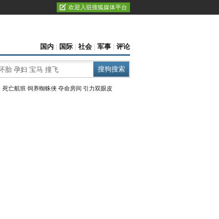
欢迎入驻搜狐媒体平台
国内
|
国际
|
社会
|
军事
|
评论
：
死亡航班
饲养蜘蛛侠
夺命房间
引力双眼皮