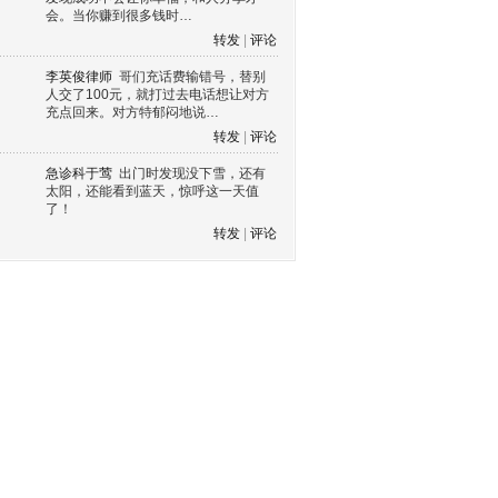
会。当你赚到很多钱时…
转发
|
评论
李英俊律师
哥们充话费输错号，替别
人交了100元，就打过去电话想让对方
充点回来。对方特郁闷地说…
转发
|
评论
急诊科于莺
出门时发现没下雪，还有
太阳，还能看到蓝天，惊呼这一天值
了！
转发
|
评论