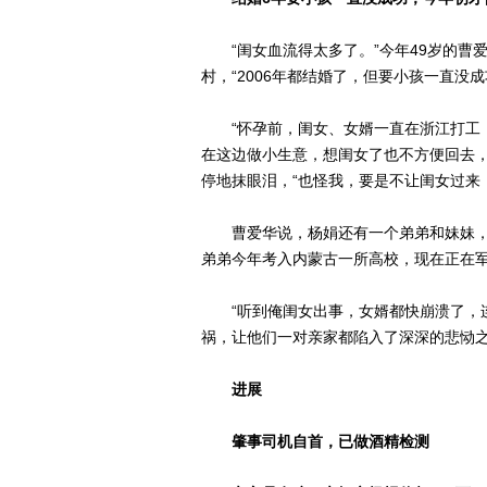
“闺女血流得太多了。”今年49岁的曹爱
村，“2006年都结婚了，但要小孩一直没
“怀孕前，闺女、女婿一直在浙江打工，
在这边做小生意，想闺女了也不方便回去，
停地抹眼泪，“也怪我，要是不让闺女过来
曹爱华说，杨娟还有一个弟弟和妹妹，
弟弟今年考入内蒙古一所高校，现在正在军
“听到俺闺女出事，女婿都快崩溃了，连
祸，让他们一对亲家都陷入了深深的悲恸之
进展
肇事司机自首，已做酒精检测