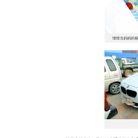
憧憬当妈妈的