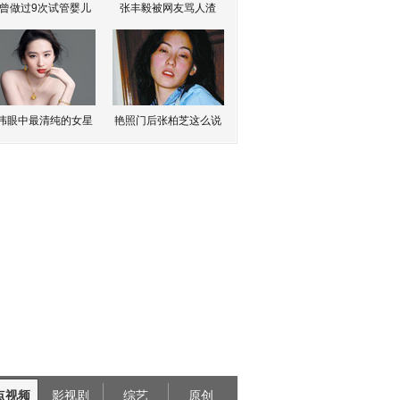
曾做过9次试管婴儿
张丰毅被网友骂人渣
伟眼中最清纯的女星
艳照门后张柏芝这么说
点视频
影视剧
综艺
原创