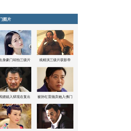
门图片
出身豪门却拍三级片
戏精演三级片获影帝
因嫖娼入狱现在复出
被孙红雷抛弃她入佛门