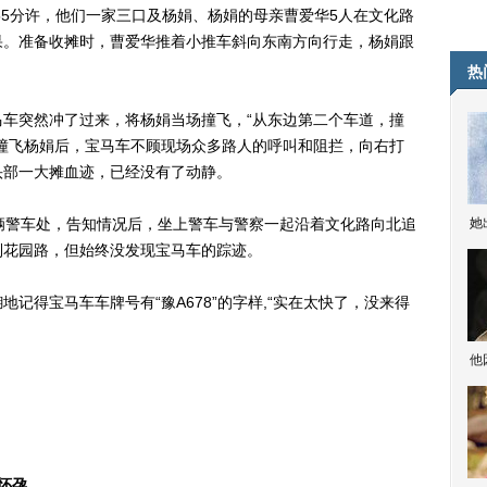
5分许，他们一家三口及杨娟、杨娟的母亲曹爱华5人在文化路
果。准备收摊时，曹爱华推着小推车斜向东南方向行走，杨娟跟
热
突然冲了过来，将杨娟当场撞飞，“从东边第二个车道，撞
撞飞杨娟后，宝马车不顾现场众多路人的呼叫和阻拦，向右打
头部一大摊血迹，已经没有了动静。
警车处，告知情况后，坐上警车与警察一起沿着文化路向北追
她
到花园路，但始终没发现宝马车的踪迹。
得宝马车车牌号有“豫A678”的字样,“实在太快了，没来得
他
怀孕