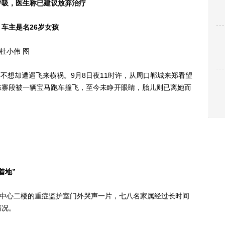
呼吸，医生称已建议放弃治疗
车主是名26岁女孩
杜小伟 图
想却遭遇飞来横祸。9月8日夜11时许，从周口郸城来郑看望
陈寨段被一辆宝马跑车撞飞，至今未睁开眼睛，胎儿则已离她而
着地”
中心二楼的重症监护室门外哭声一片，七八名家属经过长时间
情况。