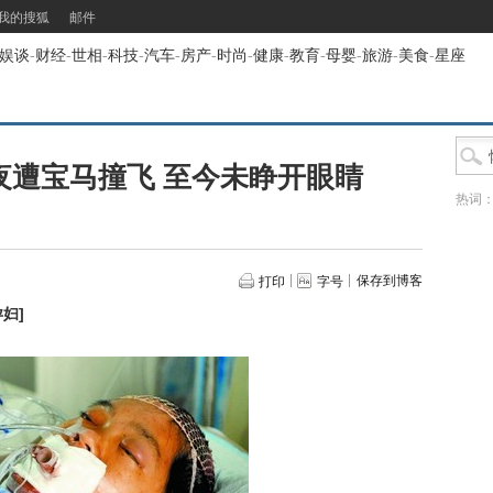
我的搜狐
邮件
娱谈
-
财经
-
世相
-
科技
-
汽车
-
房产
-
时尚
-
健康
-
教育
-
母婴
-
旅游
-
美食
-
星座
夜遭宝马撞飞 至今未睁开眼睛
热词
保存到博客
打印
字号
孕妇
]