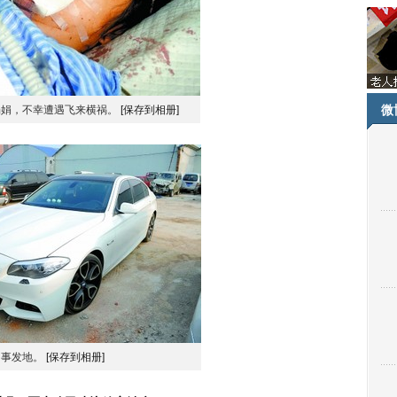
微
杨娟，不幸遭遇飞来横祸。
[保存到相册]
事发地。
[保存到相册]