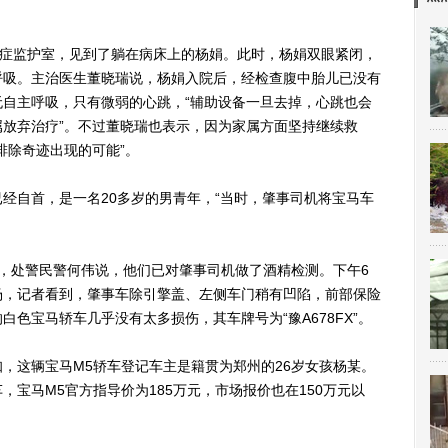
症监护室，见到了躺在病床上的杨娟。此时，杨娟双眼紧闭，
呼吸。主治医生董晓瑞说，杨娟入院后，经检查腹中胎儿已没有
自主呼吸，只有微弱的心跳，“辅助设备一旦去掉，心跳也会
放弃治疗”。不过董晓瑞也表示，因为家属方面坚持继续救
排除奇迹出现的可能”。
自首，是一名20多岁的男青年，“当时，肇事司机将宝马车
处警民警何伟说，他们已对肇事司机做了酒精检测。下午6
场，记者看到，肇事车除引擎盖、左侧车门稍有凹陷，前部保险
色宝马轿车几乎没有太多损伤，其车牌号为“豫A678FX”。
这辆宝马M5轿车登记车主是籍贯为郑州的26岁女孩杨某。
宝马M5官方指导价为185万元，市场报价也在150万元以