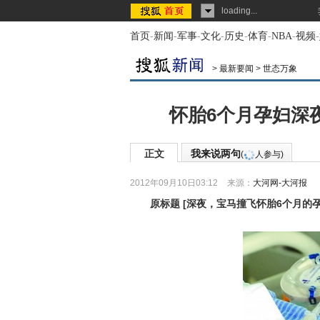
loading...
首页
-
新闻
-
军事
-
文化
-
历史
-
体育
-
NBA
-
视频
-
>
最新要闻
>
世态万象
怀胎6个月孕妇深
正文
我来说两句
(
人参与)
2012年09月10日03:12
来源：
大河网-大河报
原标题
[
深夜，宝马撞飞怀胎6个月的