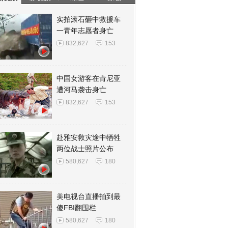
实拍滚石砸中救援车
一青年志愿者身亡
832,627
153
中国女游客在肯尼亚
遭河马袭击身亡
832,627
153
赴雅安救灾途中牺牲
两位战士照片公布
580,627
180
美电视台直播拍到最
傻FBI翻围栏
580,627
180