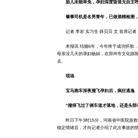
胎儿未能幸免，孕妇深度昏迷无自主
肇事司机是名男青年，已做酒精检测，
记者 李岩 实习生 薛贝贝 文 首席记者 
本报讯 结婚6年，今年终于成功怀胎，不
母亲没几天的孕妇杨娟，在郑州市文化路
去。
现场
宝马跑车深夜撞飞孕妇后，疯狂逃逸
“撞得飞过了俩车道才落地，还是头部
昨日下午3时15分，河南省中医院急救
稳定情绪后，才向记者介绍了此次事故的