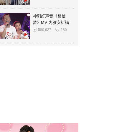
冲刺好声音《相信
爱》MV 为雅安祈福
580,627
180