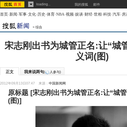
loading...
我的搜狐
邮件
首页
-
新闻
-
军事
-
文化
-
历史
-
体育
-
NBA
-
视频
-
娱谈
-
财经
-
世相
-
科技
-
汽车
-
房
>
综合
宋志刚出书为城管正名:让“城
义词(图)
正文
我来说两句
(
人参与)
2012年09月13日07:47
来源：
中国新闻网
原标题
[
宋志刚出书为城管正名:让“城
(图)
]