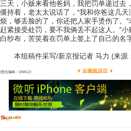
三天，小贩来看他爸妈，我把罚单递过去
僵持着，老太太说话了，“我和你爸这几天
烦，够丢脸的了，你还把人家手烫伤了。”
赶紧接受处罚，要不我俩丢不起这人。”小
白纱布，苦笑着在罚单上签上了自己的名
本组稿件采写/新京报记者 马力 (来源
(责任编辑：UN612)