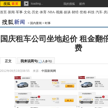
loading...
我的搜狐
邮件
首页
-
新闻
-
军事
-
文化
-
历史
-
体育
-
NBA
-
视频
-
娱谈
-
财经
-
世相
-
科技
-
汽车
-
房
>
国内要闻
>
时事
国庆租车公司坐地起价 租金翻
费
正文
我来说两句
(
人参与)
2012年09月19日08:55
来源：
中国新闻网