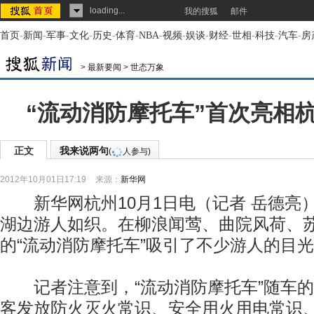
loading...
我的搜狐
邮件
首页
-
新闻
-
军事
-
文化
-
历史
-
体育
-
NBA
-
视频
-
娱谈
-
财经
-
世相
-
科技
-
汽车
-
房
>
最新要闻
>
世态万象
“流动消防摩托车”首次亮相
正文
我来说两句
(
人参与)
2012年10月01日17:19
来源：
新华网
新华网杭州10月1日电（记者 岳德亮）
湖边游人如织。在柳浪闻莺、曲院风荷、
的“流动消防摩托车”吸引了不少游人的目
记者注意到，“流动消防摩托车”随车的
客发放防火灭火常识、安全用火用电常识