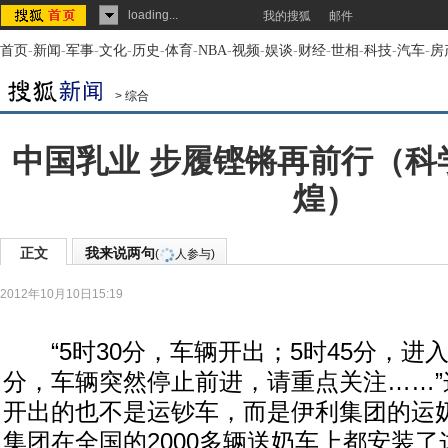
loading...
我的搜狐
邮件
首页
-
新闻
-
军事
-
文化
-
历史
-
体育
-
NBA
-
视频
-
娱谈
-
财经
-
世相
-
科技
-
汽车
-
房
>
综合
中国乳业 步履铿锵再前行（科
煌）
正文
我来说两句
(
人参与)
2012年10月10日15:19
“5时30分，车辆开出；5时45分，进入
分，车辆突然停止前进，请重点关注……”
开出的也不是运钞车，而是伊利集团的运
集团在全国的2000多辆送奶车上都安装