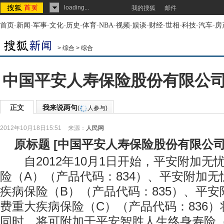
loading...
我的搜狐
邮件
首页
-
新闻
-
军事
-
文化
-
历史
-
体育
-
NBA
-
视频
-
娱谈
-
财经
-
世相
-
科技
-
汽车
-
房
>
综合
>
综合
中国平安人寿保险股份有限公
正文
我来说两句
(
人参与)
2012年10月18日15:51
来源：
人民网
原标题
[
中国平安人寿保险股份有限公
自2012年10月1日开始，平安附加无
险（A）（产品代码：834）、平安附加
疾病保险（B）（产品代码：835）、平
费重大疾病保险（C）（产品代码：836
同时，将可附加于平安智胜人生终身寿险