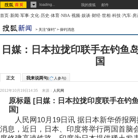
loading...
我的搜狐
邮件
首页
-
新闻
-
军事
-
文化
-
历史
-
体育
-
NBA
-
视频
-
娱谈
-
财经
-
世相
-
科技
-
汽车
-
房
>
关注“保钓”
>
保钓消息
日媒：日本拉拢印联手在钓鱼
国
正文
我来说两句
(
人参与)
2012年10月19日14:35
来源：
人民网
原标题
[
日媒：日本拉拢印度联手在钓
国
]
人民网10月19日讯 据日本新华侨报网
消息，近日，日本、印度将举行两国首脑