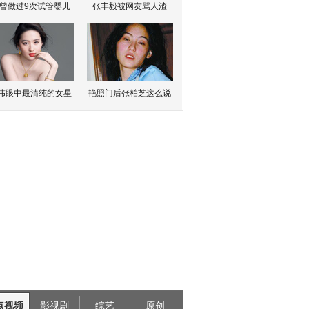
曾做过9次试管婴儿
张丰毅被网友骂人渣
伟眼中最清纯的女星
艳照门后张柏芝这么说
点视频
影视剧
综艺
原创