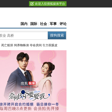
欢迎入驻搜狐媒体平台
国内
|
国际
|
社会
|
军事
|
评论
：
死亡航班
饲养蜘蛛侠
夺命房间
引力双眼皮