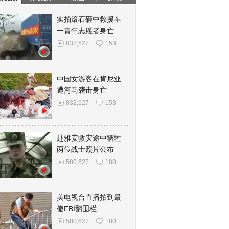
实拍滚石砸中救援车
一青年志愿者身亡
832,627
153
中国女游客在肯尼亚
遭河马袭击身亡
832,627
153
赴雅安救灾途中牺牲
两位战士照片公布
580,627
180
美电视台直播拍到最
傻FBI翻围栏
580,627
180