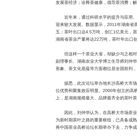
发展茶经济；诠释茶健康，倡导茶消费；解
近年来，通过科研水平的提升与应用、茶
迎来较大发展。数据显示，2011年湖南省茶
五；茶叶出口达4.5万吨，创汇1亿美元，
湖南省茶业产量将达22万吨，茶叶年出口创
但这样一个茶业大省，却缺少与之相对应
副理事长、湖南农业大学博士生导师刘仲华
形象、茶文化底蕴等方面都位居全国前列，
据悉，此次论坛举办地长沙高桥大市场是
位优势和聚集效应明显。2000年创立的高
上，是湖南规模最大、品牌最齐全的茶叶茶
因此，刘仲华认为，在高桥大市场茶业茶
为新时期茶叶之路的重要枢纽，已具备成熟
将中国茶业高桥论坛长期举办下去，力争成