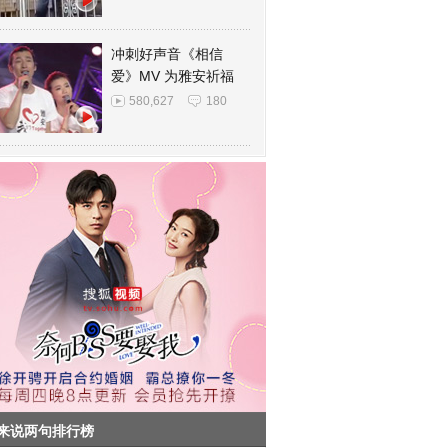
冲刺好声音《相信
爱》MV 为雅安祈福
580,627
180
来说两句排行榜