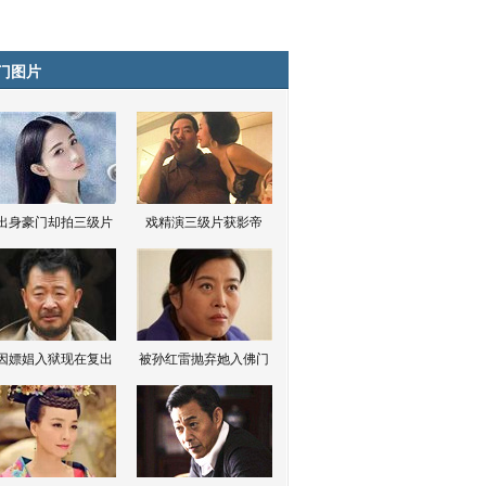
门图片
出身豪门却拍三级片
戏精演三级片获影帝
因嫖娼入狱现在复出
被孙红雷抛弃她入佛门