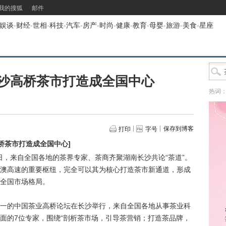
我的搜狐
邮件
娱谈
-
财经
-
世相
-
科技
-
汽车
-
房产
-
时尚
-
健康
-
教育
-
母婴
-
旅游
-
美食
-
星座
沙高桥茶市打造成全国中心
热词
保存到博客
打印
字号
桥茶市打造成全国中心
]
2日，来自全国各地的茶界专家、茶商齐聚湖南长沙共论“茶道”。
澳高速的重要枢纽，完全可以其为核心打造茶市新通道，形成
全国市场格局。
的中国茶业高桥论坛在长沙举行，来自全国各地从事茶业科
面的7位专家，围绕“剖析茶市场，引导茶营销；打造茶品牌，