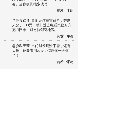
会。当你赚到很多钱时…
转发
|
评论
李英俊律师
哥们充话费输错号，替别
人交了100元，就打过去电话想让对方
充点回来。对方特郁闷地说…
转发
|
评论
急诊科于莺
出门时发现没下雪，还有
太阳，还能看到蓝天，惊呼这一天值
了！
转发
|
评论