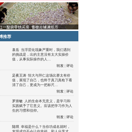
博推荐
袁岳
当浮层化现象严重时，我们遇到
的挑战是，出的主意没有太大实操价
值，从事实际操作的人…
转发
|
评论
足夜王涛
恒大与拜仁这场比赛太有价
值，展现了自己，也终于真刀真枪下看
清了自己，更成为一把标尺…
转发
|
评论
罗崇敏
人的生命本无意义，是学习和
实践赋予了它意义。应该把学习作为人
生的习惯和信仰。
转发
|
评论
陆琪
幸福是什么？当你功成名就时，
发现成功不会让你幸福，和人分享才