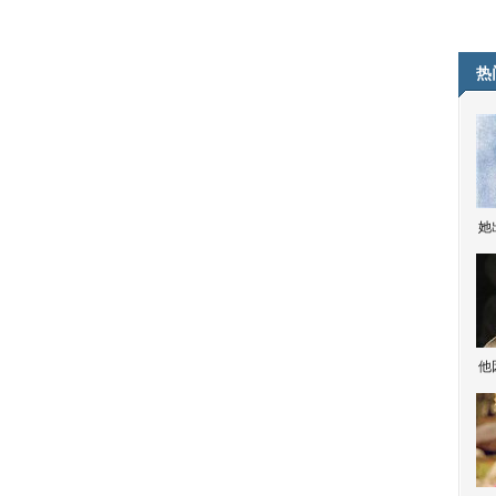
热
她
他