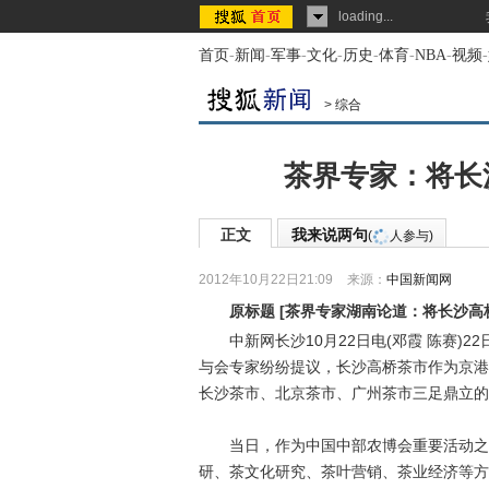
loading...
首页
-
新闻
-
军事
-
文化
-
历史
-
体育
-
NBA
-
视频
-
>
综合
茶界专家：将长
正文
我来说两句
(
人参与)
2012年10月22日21:09
来源：
中国新闻网
原标题
[
茶界专家湖南论道：将长沙高
中新网长沙10月22日电(邓霞 陈赛)2
与会专家纷纷提议，长沙高桥茶市作为京港
长沙茶市、北京茶市、广州茶市三足鼎立的
当日，作为中国中部农博会重要活动之一
研、茶文化研究、茶叶营销、茶业经济等方