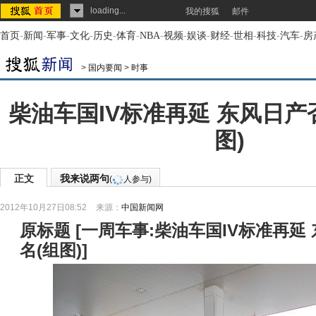
loading...
我的搜狐
邮件
首页
-
新闻
-
军事
-
文化
-
历史
-
体育
-
NBA
-
视频
-
娱谈
-
财经
-
世相
-
科技
-
汽车
-
房
>
国内要闻
>
时事
柴油车国IV标准再延 东风日产
图)
正文
我来说两句
(
人参与)
2012年10月27日08:52
来源：
中国新闻网
原标题
[
一周车事:柴油车国IV标准再延
名(组图)
]