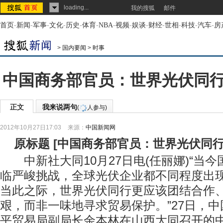
loading...
我的搜狐
邮件
首页
-
新闻
-
军事
-
文化
-
历史
-
体育
-
NBA
-
视频
-
娱谈
-
财经
-
世相
-
科技
-
汽车
-
房
>
国内要闻
>
时事
中国商务部官员：世界光伏同
正文
我来说两句
(
人参与)
2012年10月27日17:03
来源：
中国新闻网
原标题
[
中国商务部官员：世界光伏同
中新社大同10月27日电(任丽娜)“当
临严峻挑战，全球光伏企业都不同程度出
当此之际，世界光伏同行更应该团结合作
艰，而非一味地寻求贸易保护。”27日，
平贸易局副局长余本林在山西大同召开的