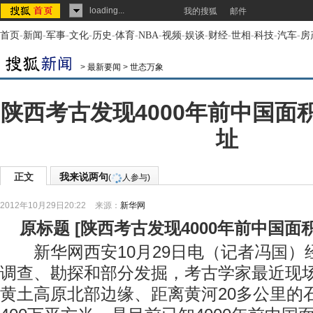
loading...
我的搜狐
邮件
首页
-
新闻
-
军事
-
文化
-
历史
-
体育
-
NBA
-
视频
-
娱谈
-
财经
-
世相
-
科技
-
汽车
-
房
>
最新要闻
>
世态万象
陕西考古发现4000年前中国面
址
正文
我来说两句
(
人参与)
2012年10月29日20:22
来源：
新华网
原标题
[
陕西考古发现4000年前中国面
新华网西安10月29日电（记者冯国）
调查、勘探和部分发掘，考古学家最近现
黄土高原北部边缘、距离黄河20多公里的