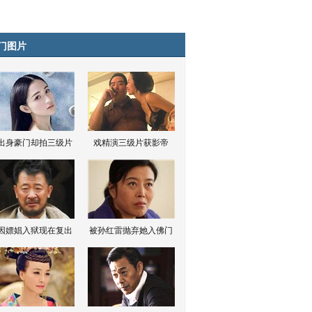
门图片
出身豪门却拍三级片
戏精演三级片获影帝
因嫖娼入狱现在复出
被孙红雷抛弃她入佛门