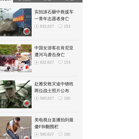
实拍滚石砸中救援车
一青年志愿者身亡
832,627
153
中国女游客在肯尼亚
遭河马袭击身亡
832,627
153
赴雅安救灾途中牺牲
两位战士照片公布
580,627
180
美电视台直播拍到最
傻FBI翻围栏
580,627
180