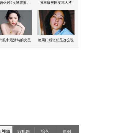
曾做过9次试管婴儿
张丰毅被网友骂人渣
伟眼中最清纯的女星
艳照门后张柏芝这么说
点视频
影视剧
综艺
原创