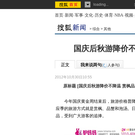
loading...
首页
-
新闻
-
军事
-
文化
-
历史
-
体育
-
NBA
-
视频
-
>
综合
>
其他
国庆后秋游降价不
正文
我来说两句
(
人参与)
2012年10月30日10:55
原标题
[
国庆后秋游降价不降温 赏枫
今年国庆黄金周结束后，旅游价格普降三
应季的旅游方式就是赏枫、品蟹和泡汤。
品，受到广大游客的追捧。