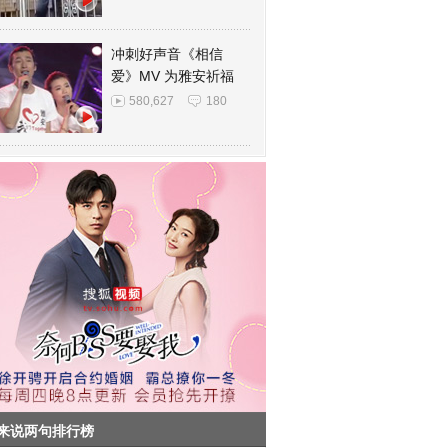
冲刺好声音《相信
爱》MV 为雅安祈福
580,627
180
来说两句排行榜