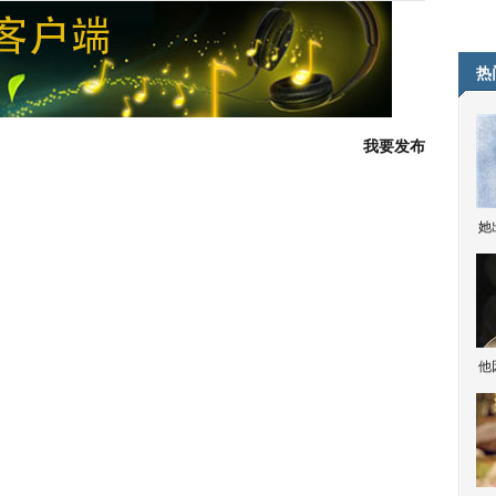
热
我要发布
她
他