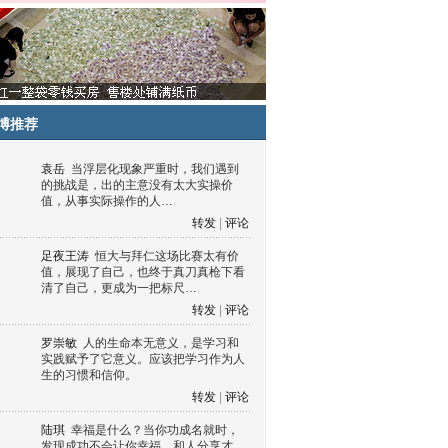
博推荐
袁岳
当浮层化现象严重时，我们遇到
的挑战是，出的主意没有太大实操价
值，从事实际操作的人…
转发
|
评论
足夜王涛
恒大与拜仁这场比赛太有价
值，展现了自己，也终于真刀真枪下看
清了自己，更成为一把标尺…
转发
|
评论
罗崇敏
人的生命本无意义，是学习和
实践赋予了它意义。应该把学习作为人
生的习惯和信仰。
转发
|
评论
陆琪
幸福是什么？当你功成名就时，
发现成功不会让你幸福，和人分享才