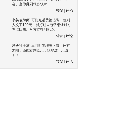
会。当你赚到很多钱时…
转发
|
评论
李英俊律师
哥们充话费输错号，替别
人交了100元，就打过去电话想让对方
充点回来。对方特郁闷地说…
转发
|
评论
急诊科于莺
出门时发现没下雪，还有
太阳，还能看到蓝天，惊呼这一天值
了！
转发
|
评论