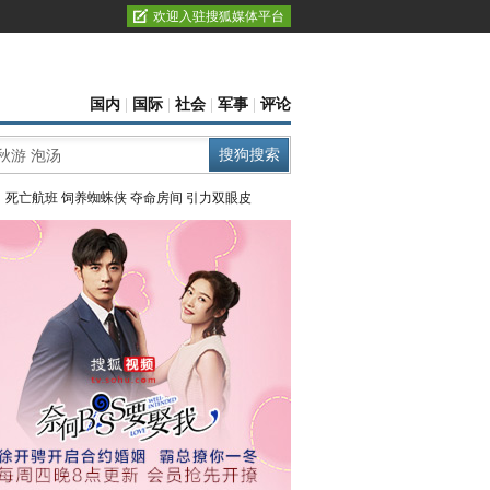
欢迎入驻搜狐媒体平台
国内
|
国际
|
社会
|
军事
|
评论
：
死亡航班
饲养蜘蛛侠
夺命房间
引力双眼皮