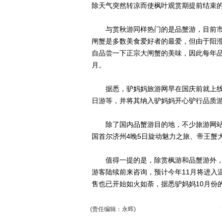
除天气突然转凉而使枫叶观赏期提前结束
与赏秋游同样热门的是品蟹游，目前市
闸蟹是多数美食爱好者的最爱，但由于阳
自品尝一下正宗大闸蟹的美味，因此每年品
月。
据悉，驴妈妈旅游网早在国庆前就上线了
日游等，并将其纳入驴妈妈开心驴行品质
除了国内品蟹游目的地，不少旅游网站
国首尔济州4晚5日旋动魅力之旅、帝王蟹
值得一提的是，除赏枫游和品蟹游外，
游客陆续前来咨询，预计今年11月将进入
售也已开始如火如荼，据悉驴妈妈10月份
(责任编辑：永晖)