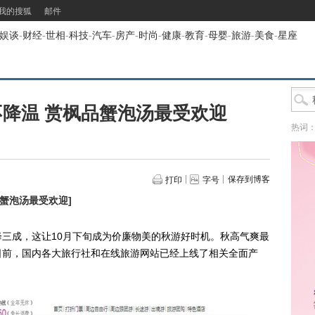
我的搜狐
邮件
娱谈
-
财经
-
世相
-
科技
-
汽车
-
房产
-
时尚
-
健康
-
教育
-
母婴
-
旅游
-
美食
-
星座
降温 赏枫品蟹泡汤最受欢迎
热词
保存到博客
打印
字号
品蟹泡汤最受欢迎
]
成，这让10月下旬成为价廉物美的秋游好时机。秋高气爽最
日前，国内各大旅行社和在线旅游网站已经上线了相关全面产